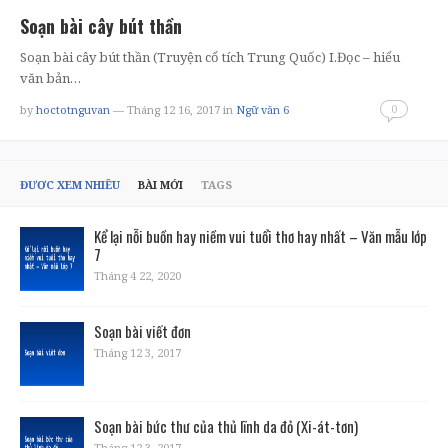
Soạn bài cây bút thần
Soạn bài cây bút thần (Truyện cổ tích Trung Quốc) I.Đọc – hiểu
văn bản…
0
by
hoctotnguvan
— Tháng 12 16, 2017
in
Ngữ văn 6
ĐƯỢC XEM NHIỀU
BÀI MỚI
TAGS
Kể lại nỗi buồn hay niềm vui tuổi thơ hay nhất – Văn mẫu lớp
7
Tháng 4 22, 2020
Soạn bài viết đơn
Tháng 12 3, 2017
Soạn bài bức thư của thủ lĩnh da đỏ (Xi-át-tơn)
Tháng 12 3, 2017