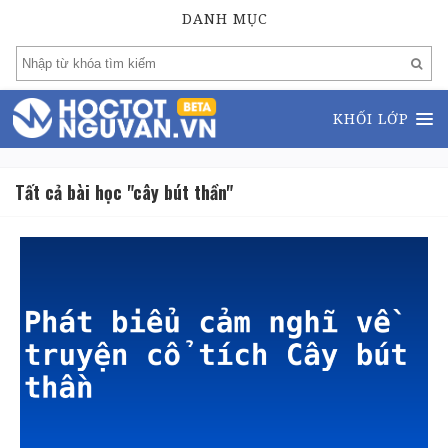
DANH MỤC
KHỐI LỚP
Tất cả bài học "cây bút thần"