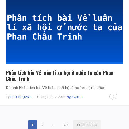
Phân tích bài Về luân lí xã hội ở nước ta của Phan
Châu Trinh
Đề bài: Phân tích bài Về luân lí xã hội ở nước ta (trích Đạo…
0
by
hoctotnguvan
— Tháng 3 21, 2020
in
Ngữ Văn 11
PHÂN
1
2
…
42
TIẾP THEO