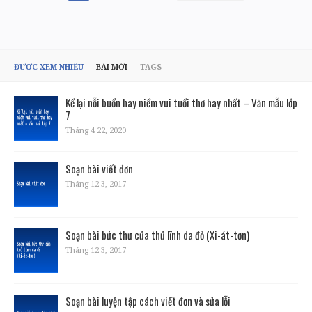
TRANG
BÀI
VIẾT
ĐƯỢC XEM NHIỀU
BÀI MỚI
TAGS
Kể lại nỗi buồn hay niềm vui tuổi thơ hay nhất – Văn mẫu lớp
7
Tháng 4 22, 2020
Soạn bài viết đơn
Tháng 12 3, 2017
Soạn bài bức thư của thủ lĩnh da đỏ (Xi-át-tơn)
Tháng 12 3, 2017
Soạn bài luyện tập cách viết đơn và sửa lỗi