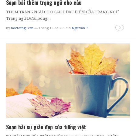
Soạn bài thêm trạng ngữ cho câu
THÊM TRẠNG NGỮ CHO CÂU I. ĐẶC ĐIỂM CỦA TRẠNG NGỮ
Trạng ngữ Dưới bóng…
0
by
hoctotnguvan
— Tháng 12 22, 2017
in
Ngữ văn 7
Soạn bài sự giàu đẹp của tiếng việt