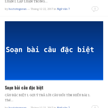
LUẬN I. LẬP LUẬN TRONG…
0
by
hoctotnguvan
— Tháng 12 22, 2017
in
Ngữ văn 7
Soạn bài câu đặc biệt
CÂU ĐẶC BIỆT I. GỢI Ý TRẢ LỜI CÂU HỎI TÌM HIỂU BÀI 1.
Thế…
0
by
hoctotnguvan
— Tháng 12 22, 2017
in
Ngữ văn 7