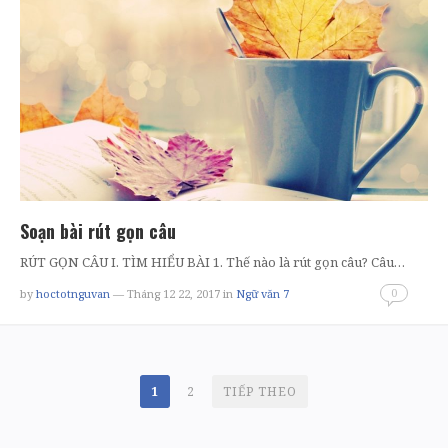
Soạn bài rút gọn câu
RÚT GỌN CÂU I. TÌM HIỂU BÀI 1. Thế nào là rút gọn câu? Câu…
0
by
hoctotnguvan
— Tháng 12 22, 2017
in
Ngữ văn 7
PHÂN
1
2
TIẾP THEO
TRANG