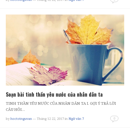
Soạn bài tinh thần yêu nước của nhân dân ta
TINH THẦN YÊU NƯỚC CỦA NHÂN DÂN TA I. GỢI Ý TRẢ LỜI
CÂU HỎI…
0
by
hoctotnguvan
— Tháng 12 22, 2017
in
Ngữ văn 7