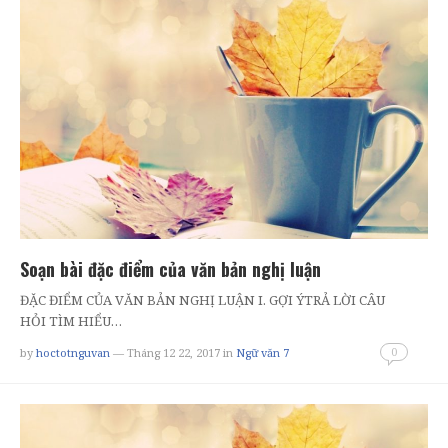
Soạn bài đặc điểm của văn bản nghị luận
ĐẶC ĐIỂM CỦA VĂN BẢN NGHỊ LUẬN I. GỢI ÝTRẢ LỜI CÂU
HỎI TÌM HIỂU…
0
by
hoctotnguvan
— Tháng 12 22, 2017
in
Ngữ văn 7