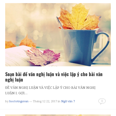
Soạn bài đề văn nghị luận và việc lập ý cho bài văn
nghị luận
ĐỀ VĂN NGHỊ LUẬN VÀ VIỆC LẬP Ý CHO BÀI VĂN NGHỊ
LUẬN I. GỢI…
0
by
hoctotnguvan
— Tháng 12 22, 2017
in
Ngữ văn 7