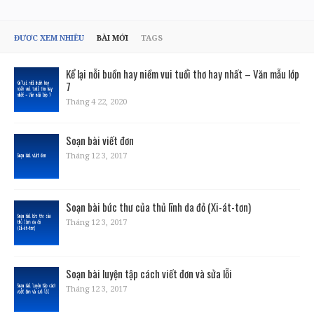
BÀI
VIẾT
ĐƯỢC XEM NHIỀU
BÀI MỚI
TAGS
Kể lại nỗi buồn hay niềm vui tuổi thơ hay nhất – Văn mẫu lớp
7
Tháng 4 22, 2020
Soạn bài viết đơn
Tháng 12 3, 2017
Soạn bài bức thư của thủ lĩnh da đỏ (Xi-át-tơn)
Tháng 12 3, 2017
Soạn bài luyện tập cách viết đơn và sửa lỗi
Tháng 12 3, 2017