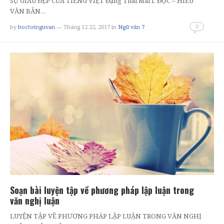
SỰ GIÀU ĐẸP CỦA TIẾNG VIỆT Đặng Thai Mai I. ĐỌC – HIỂU
VĂN BẢN…
0
by
hoctotnguvan
— Tháng 12 22, 2017
in
Ngữ văn 7
Soạn bài luyện tập về phương pháp lập luận trong
văn nghị luận
LUYỆN TẬP VỀ PHƯƠNG PHÁP LẬP LUẬN TRONG VĂN NGHỊ