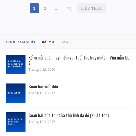
PHÂN
1
2
…
74
TIẾP THEO
TRANG
BÀI
VIẾT
ĐƯỢC XEM NHIỀU
BÀI MỚI
TAGS
Kể lại nỗi buồn hay niềm vui tuổi thơ hay nhất – Văn mẫu lớp
7
Tháng 4 22, 2020
Soạn bài viết đơn
Tháng 12 3, 2017
Soạn bài bức thư của thủ lĩnh da đỏ (Xi-át-tơn)
Tháng 12 3, 2017