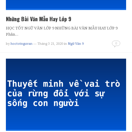
Những Bài Văn Mẫu Hay Lớp 9
HỌC TỐT NGỮ VĂN LỚP 9 NHỮNG BÀI VĂN MẪU HAY LỚP 9
Phân…
0
by
hoctotnguvan
— Tháng 3 21, 2020
in
Ngữ Văn 9