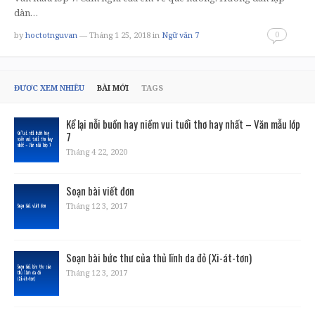
dàn…
0
by
hoctotnguvan
— Tháng 1 25, 2018
in
Ngữ văn 7
ĐƯỢC XEM NHIỀU
BÀI MỚI
TAGS
Kể lại nỗi buồn hay niềm vui tuổi thơ hay nhất – Văn mẫu lớp
7
Tháng 4 22, 2020
Soạn bài viết đơn
Tháng 12 3, 2017
Soạn bài bức thư của thủ lĩnh da đỏ (Xi-át-tơn)
Tháng 12 3, 2017