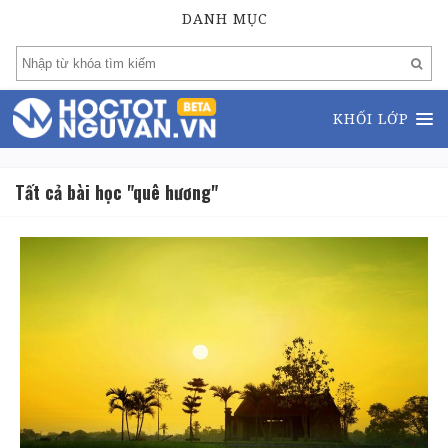
DANH MỤC
KHỐI LỚP
Tất cả bài học "quê hương"