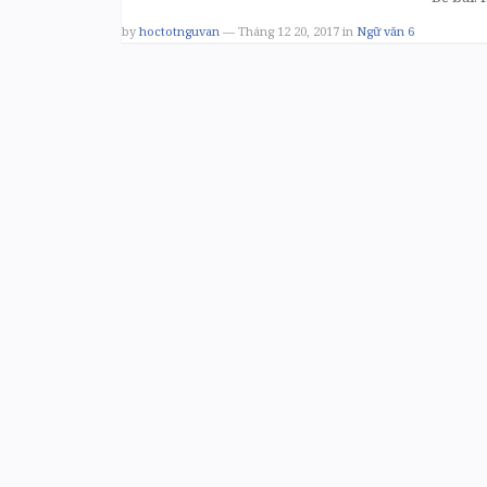
by
hoctotnguvan
— Tháng 12 20, 2017
in
Ngữ văn 6