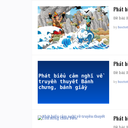
Phát b
Đề bài: 
by
hocto
Phát b
Đề bài: 
by
hocto
Phát b
Đề bài: 