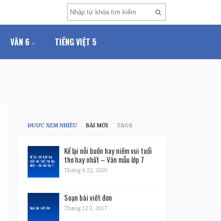
VĂN 6
TIẾNG VIỆT 5
ĐƯỢC XEM NHIỀU
BÀI MỚI
TAGS
Kể lại nỗi buồn hay niềm vui tuổi
thơ hay nhất – Văn mẫu lớp 7
Tháng 4 22, 2020
Soạn bài viết đơn
Tháng 12 3, 2017