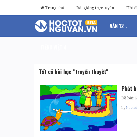
Trang chủ
Bài giảng trực tuyến
Hỏi 
VĂN 12
TIẾNG VIỆT 4
Tất cả bài học "truyền thuyết"
Phát b
Đề bài: 
by
hocto