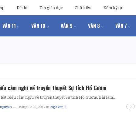
đáp
Đề thi
Tin giáo dục
Chữ kiểu
Đếm ký tự
VĂN 11
VĂN 10
VĂN 9
VĂN 8
VĂN 7
iểu cảm nghĩ về truyền thuyết Sự tích Hồ Gươm
Phát biểu cảm nghĩ về truyền thuyết Sự tích Hồ Gươm. Bài làm…
0
tnguvan
— Tháng 12 20, 2017
in
Ngữ văn 6