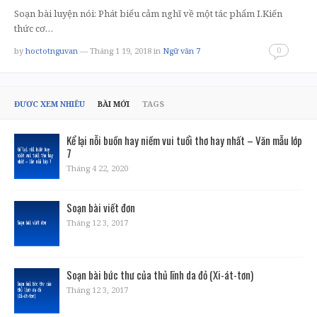
Soạn bài luyện nói: Phát biểu cảm nghĩ về một tác phẩm I.Kiến
thức cơ…
0
by
hoctotnguvan
— Tháng 1 19, 2018
in
Ngữ văn 7
ĐƯỢC XEM NHIỀU
BÀI MỚI
TAGS
Kể lại nỗi buồn hay niềm vui tuổi thơ hay nhất – Văn mẫu lớp
7
Tháng 4 22, 2020
Soạn bài viết đơn
Tháng 12 3, 2017
Soạn bài bức thư của thủ lĩnh da đỏ (Xi-át-tơn)
Tháng 12 3, 2017