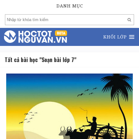
DANH MỤC
KHỐI LỚP
Tất cả bài học "Soạn bài lớp 7"