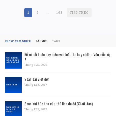
PHÂN
1
2
…
168
TIẾP THEO
TRANG
BÀI
VIẾT
ĐƯỢC XEM NHIỀU
BÀI MỚI
TAGS
Kể lại nỗi buồn hay niềm vui tuổi thơ hay nhất – Văn mẫu lớp
7
Tháng 4 22, 2020
Soạn bài viết đơn
Tháng 12 3, 2017
Soạn bài bức thư của thủ lĩnh da đỏ (Xi-át-tơn)
Tháng 12 3, 2017