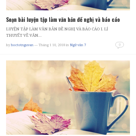
Soạn bài luyện tập làm văn bản đề nghị và báo cáo
LUYỆN TẬP LÀM VĂN BẢN ĐỀ NGHỊ VÀ BÁO CÁO I. LÍ
THUYẾT VỀ VĂN…
0
by
hoctotnguvan
— Tháng 1 10, 2018
in
Ngữ văn 7