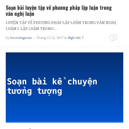
Soạn bài luyện tập về phương pháp lập luận trong
văn nghị luận
LUYỆN TẬP VỀ PHƯƠNG PHÁP LẬP LUẬN TRONG VĂN NGHỊ
LUẬN I. LẬP LUẬN TRONG…
0
by
hoctotnguvan
— Tháng 12 22, 2017
in
Ngữ văn 7