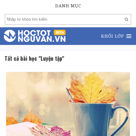
DANH MỤC
KHỐI LỚP
Tất cả bài học "Luyện tập"