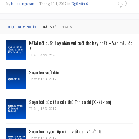
0
by
hoctotnguvan
— Tháng 12 4, 2017
in
Ngữ văn 6
ĐƯỢC XEM NHIỀU
BÀI MỚI
TAGS
Kể lại nỗi buồn hay niềm vui tuổi thơ hay nhất – Văn mẫu lớp
7
Tháng 4 22, 2020
Soạn bài viết đơn
Tháng 12 3, 2017
Soạn bài bức thư của thủ lĩnh da đỏ (Xi-át-tơn)
Tháng 12 3, 2017
Soạn bài luyện tập cách viết đơn và sửa lỗi
Tháng 12 3, 2017