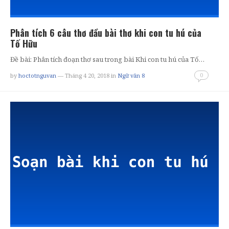
Phân tích 6 câu thơ đầu bài thơ khi con tu hú của
Tố Hữu
Đề bài: Phân tích đoạn thơ sau trong bài Khi con tu hú của Tố…
0
by
hoctotnguvan
— Tháng 4 20, 2018
in
Ngữ văn 8