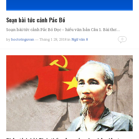
Soạn bài tức cảnh Pác Bó
Soạn bài tức cảnh Pắc Bó Đọc – hiểu văn bản Câu 1. Bài thơ…
0
by
hoctotnguvan
— Tháng 1 28, 2018
in
Ngữ văn 8