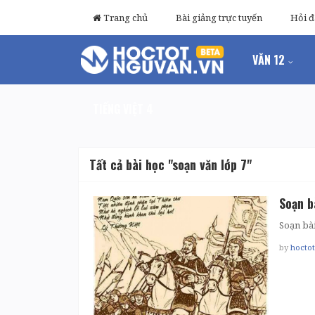
Trang chủ
Bài giảng trực tuyến
Hỏi 
VĂN 12
TIẾNG VIỆT 4
Tất cả bài học "soạn văn lớp 7"
Soạn b
Soạn bà
by
hocto