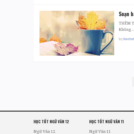
Soạn b
THÊM T
Không
by
hocto
PHÂN
TRANG
BÀI
VIẾT
HỌC TỐT NGỮ VĂN 12
HỌC TỐT NGỮ VĂN 11
Ngữ Văn 12
Ngữ Văn 11