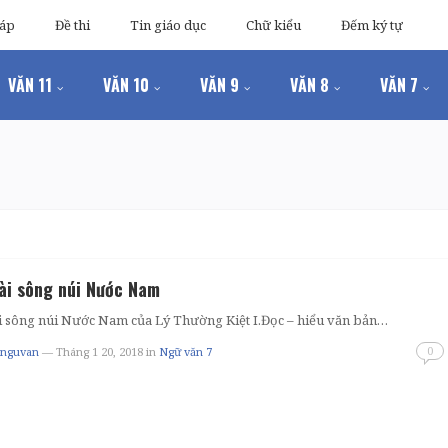
đáp
Đề thi
Tin giáo dục
Chữ kiểu
Đếm ký tự
VĂN 11
VĂN 10
VĂN 9
VĂN 8
VĂN 7
ài sông núi Nước Nam
i sông núi Nước Nam của Lý Thường Kiệt I.Đọc – hiểu văn bản…
0
tnguvan
— Tháng 1 20, 2018
in
Ngữ văn 7