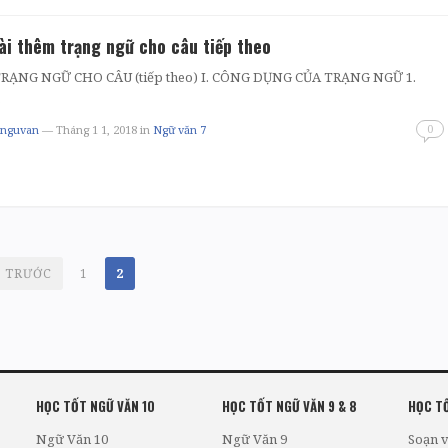
ài thêm trạng ngữ cho câu tiếp theo
RẠNG NGỮ CHO CÂU (tiếp theo) I. CÔNG DỤNG CỦA TRẠNG NGỮ 1.
…
0
tnguvan
— Tháng 1 1, 2018
in
Ngữ văn 7
TRƯỚC
1
2
HỌC TỐT NGỮ VĂN 10
HỌC TỐT NGỮ VĂN 9 & 8
HỌC TỐ
Ngữ Văn 10
Ngữ Văn 9
Soạn v