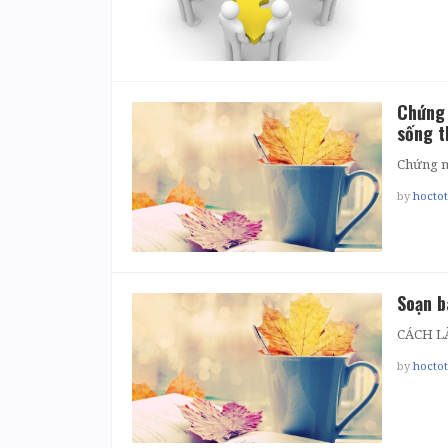
Chứng 
sống t
Chứng m
by
hocto
Soạn b
CÁCH L
by
hocto