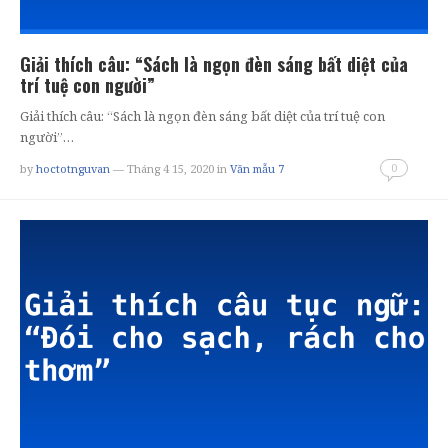
Giải thích câu: “Sách là ngọn đèn sáng bất diệt của
trí tuệ con người”
Giải thích câu: “Sách là ngọn đèn sáng bất diệt của trí tuệ con
người”…
0
by
hoctotnguvan
— Tháng 4 15, 2020
in
Văn mẫu 7