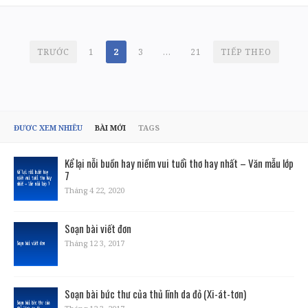
PHÂN
TRƯỚC
1
2
3
…
21
TIẾP THEO
TRANG
BÀI
VIẾT
ĐƯỢC XEM NHIỀU
BÀI MỚI
TAGS
Kể lại nỗi buồn hay niềm vui tuổi thơ hay nhất – Văn mẫu lớp
7
Tháng 4 22, 2020
Soạn bài viết đơn
Tháng 12 3, 2017
Soạn bài bức thư của thủ lĩnh da đỏ (Xi-át-tơn)