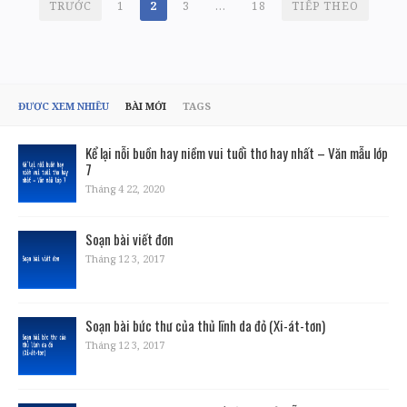
PHÂN
TRƯỚC
1
2
3
…
18
TIẾP THEO
TRANG
BÀI
VIẾT
ĐƯỢC XEM NHIỀU
BÀI MỚI
TAGS
Kể lại nỗi buồn hay niềm vui tuổi thơ hay nhất – Văn mẫu lớp
7
Tháng 4 22, 2020
Soạn bài viết đơn
Tháng 12 3, 2017
Soạn bài bức thư của thủ lĩnh da đỏ (Xi-át-tơn)
Tháng 12 3, 2017