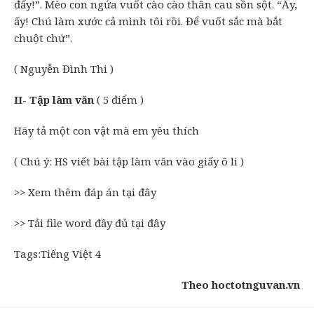
đấy!”. Mèo con ngứa vuốt cào cào thân cau sồn sột. “Ấy,
ấy! Chú làm xước cả mình tôi rồi. Để vuốt sắc mà bắt
chuột chứ”.
( Nguyễn Đình Thi )
II- Tập làm văn
( 5 điểm )
Hãy tả một con vật mà em yêu thích
( Chú ý: HS viết bài tập làm văn vào giấy ô li )
>> Xem thêm đáp án tại đây
>> Tải file word đầy đủ tại đây
Tags:Tiếng Việt 4
Theo hoctotnguvan.vn