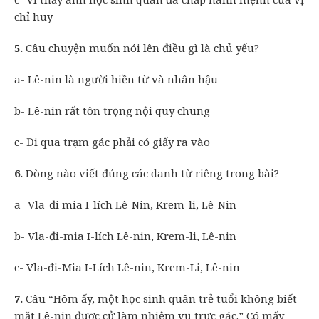
chỉ huy
5.
Câu chuyện muốn nói lên điều gì là chủ yếu?
a- Lê-nin là người hiền từ và nhân hậu
b- Lê-nin rất tôn trọng nội quy chung
c- Đi qua trạm gác phải có giấy ra vào
6.
Dòng nào viết đúng các danh từ riêng trong bài?
a- Vla-đi mia I-lích Lê-Nin, Krem-li, Lê-Nin
b- Vla-đi-mia I-lích Lê-nin, Krem-li, Lê-nin
c- Vla-đi-Mia I-Lích Lê-nin, Krem-Li, Lê-nin
7.
Câu “Hôm ấy, một học sinh quân trẻ tuổi không biết
mặt Lê-nin được cử làm nhiệm vụ trực gác.” Có mấy