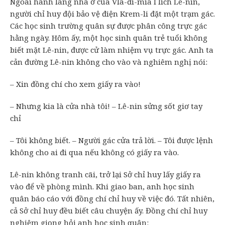
Ngoài hành lang nhà ở của Vla-đi-mia I lích Lê-nin,
người chỉ huy đội bảo vệ điện Krem-li đặt một trạm gác.
Các học sinh trường quân sự được phân công trực gác
hằng ngày. Hôm ấy, một học sinh quân trẻ tuổi không
biết mặt Lê-nin, được cử làm nhiệm vụ trực gác. Anh ta
cản đường Lê-nin không cho vào và nghiêm nghị nói:
– Xin đồng chí cho xem giấy ra vào!
– Nhưng kia là cửa nhà tôi! – Lê-nin sửng sốt giơ tay
chỉ
– Tôi không biết. – Người gác cửa trả lời. – Tôi được lệnh
không cho ai đi qua nếu không có giấy ra vào.
Lê-nin không tranh cãi, trở lại Sở chỉ huy lấy giấy ra
vào để về phòng mình. Khi giao ban, anh học sinh
quân báo cáo với đồng chí chỉ huy về việc đó. Tất nhiên,
cả Sở chỉ huy đều biết câu chuyện ấy. Đồng chí chỉ huy
nghiêm giọng hỏi anh học sinh quân: