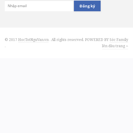
Đăng ký
© 2017
HocTotNguVan.vn
. All rights reserved. POWERED BY
Sóc Family
.
lên đầu trang