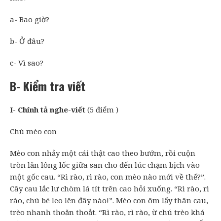
a- Bao giờ?
b- Ở đâu?
c- Vì sao?
B- Kiểm tra viết
I- Chính tả nghe-viết
(5 điểm )
Chú mèo con
Mèo con nhảy một cái thật cao theo bướm, rồi cuộn
tròn lăn lông lốc giữa san cho đến lúc chạm bịch vào
một gốc cau. “Rì rào, rì rào, con mèo nào mới về thế?”.
Cây cau lắc lư chòm lá tít trên cao hỏi xuống. “Rì rào, rì
rào, chú bé leo lên đây nào!”. Mèo con ôm lấy thân cau,
trèo nhanh thoăn thoắt. “Rì rào, rì rào, ừ chú trèo khá