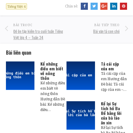
Chia sẻ:
Tiếng Việt 4
BÀI TRƯỚC
BÀI TIẾP THEO
Đề ôn tập kiểm tra cuối tuần Tiếng
Bài văn tả con chó
Việt lớp 4 – Tuần 34
Bài liên quan
Kể những
Tả cái cặp
điều em biết
của em
về nông
Tả cái cặp của
thôn
em Hướng dẫn
Kể những điều
Đề bài: Tả cái
em biết về
cặp của em –…
nông thôn
Hướng dẫn Đề
Kể lại Sự
bài: Kể những
tích hồ Ba
điều…
Bể bằng lời
của bà lão
ăn xin
Kể lại Sự tích
hồ Ba Bể bằng