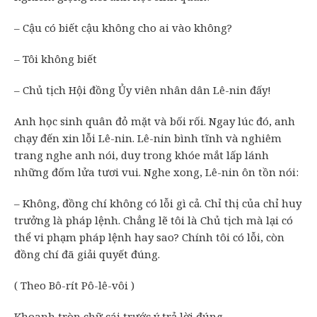
– Cậu có biết cậu không cho ai vào không?
– Tôi không biết
– Chủ tịch Hội đồng Ủy viên nhân dân Lê-nin đấy!
Anh học sinh quân đỏ mặt và bối rối. Ngay lúc đó, anh
chạy đến xin lỗi Lê-nin. Lê-nin bình tĩnh và nghiêm
trang nghe anh nói, duy trong khóe mắt lấp lánh
những đốm lửa tươi vui. Nghe xong, Lê-nin ôn tồn nói:
– Không, đồng chí không có lỗi gì cả. Chỉ thị của chỉ huy
trưởng là pháp lệnh. Chẳng lẽ tôi là Chủ tịch mà lại có
thể vi phạm pháp lệnh hay sao? Chính tôi có lỗi, còn
đồng chí đã giải quyết đúng.
( Theo Bô-rít Pô-lê-vôi )
Khoanh tròn chữ cái trước ý trả lời đúng