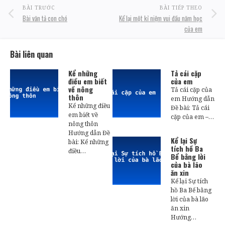
BÀI TRƯỚC
BÀI TIẾP THEO
Bài văn tả con chó
Kể lại một kỉ niệm vui đầu năm học
của em
Bài liên quan
Kể những
Tả cái cặp
điều em biết
của em
về nông
Tả cái cặp của
thôn
em Hướng dẫn
Kể những điều
Đề bài: Tả cái
em biết về
cặp của em –…
nông thôn
Hướng dẫn Đề
Kể lại Sự
bài: Kể những
tích hồ Ba
điều…
Bể bằng lời
của bà lão
ăn xin
Kể lại Sự tích
hồ Ba Bể bằng
lời của bà lão
ăn xin
Hướng…