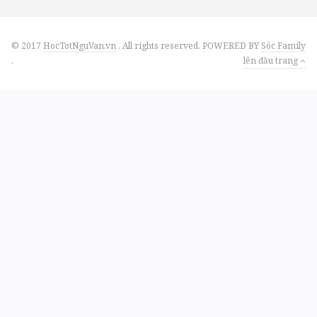
© 2017
HocTotNguVan.vn
. All rights reserved. POWERED BY
Sóc Family
.
lên đầu trang