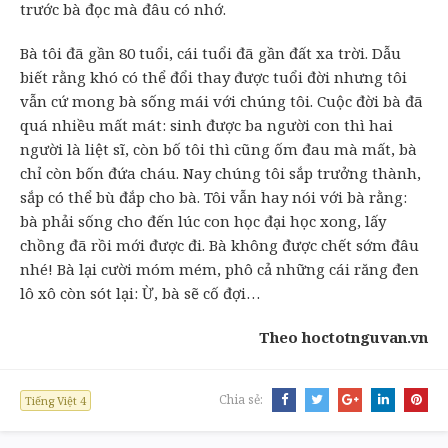
trước bà đọc mà đâu có nhớ.
Bà tôi đã gần 80 tuổi, cái tuổi đã gần đất xa trời. Dẫu
biết rằng khó có thể đổi thay được tuổi đời nhưng tôi
vẫn cứ mong bà sống mái với chúng tôi. Cuộc đời bà đã
quá nhiều mất mát: sinh được ba người con thì hai
người là liệt sĩ, còn bố tôi thì cũng ốm đau mà mất, bà
chỉ còn bốn đứa cháu. Nay chúng tôi sắp trưởng thành,
sắp có thể bù đắp cho bà. Tôi vẫn hay nói với bà rằng:
bà phải sống cho đến lúc con học đại học xong, lấy
chồng đã rồi mới được đi. Bà không được chết sớm đâu
nhé! Bà lại cười móm mém, phô cả những cái răng đen
lô xô còn sót lại: Ừ, bà sẽ cố đợi…
Theo hoctotnguvan.vn
Chia sẻ:
Tiếng Việt 4