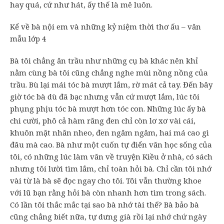
hay quá, cứ như hát, ấy thế là mê luôn.
Kể về bà nội em và những kỷ niệm thời thơ ấu – văn
mẫu lớp 4
Bà tôi chẳng ăn trầu như những cụ bà khác nên khỉ
nằm cùng bà tôi cũng chẳng nghe mùi nồng nồng của
trầu. Bù lại mái tóc bà mượt lắm, rờ mát cả tay. Đến bây
giờ tóc bà dù đã bạc nhưng vẫn cứ mượt lắm, lúc tôi
phụng phịu tóc bà mượt hơn tóc con. Những lúc ấy bà
chi cười, phô cả hàm răng đen chỉ còn lơ xơ vài cái,
khuôn mặt nhăn nheo, đen ngăm ngăm, hai má cao gì
đâu mà cao. Bà như một cuốn tự điển văn học sống của
tôi, có những lúc làm văn về truyện Kiều ở nhà, có sách
nhưng tôi lười tìm lắm, chỉ toàn hỏi bà. Chỉ cần tôi nhớ
vài từ là bà sẽ đọc ngay cho tôi. Tôi vẫn thường khoe
với lũ bạn rằng hỏi bà còn nhanh hơn tìm trong sách.
Có lần tôi thắc mắc tại sao bà nhớ tài thế? Bà bảo bà
cũng chẳng biết nữa, tự dưng già rồi lại nhớ chứ ngày