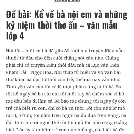
Đề bài: Kể về bà nội em và những
kỷ niệm thời thơ ấu – văn mẫu
lớp 4
Nội tôi – một cụ bà đã gần 80 tuổi mà truyện Kiều vẫn
thuộc từ đầu cho đến cuối chẳng sót câu nào. Chẳng
phải chỉ có truyện Kiều thôi đâu mà cả Lục Vân Tiên,
Phạm Tải – Ngọc Hoa, Nhị thập tứ hiếu và vô vàn bài
thơ khác bà đọc từ thời còn trẻ, thế mà nay vẫn nhớ.
Tình yêu văn của tôi có lẽ một phần cũng là từ bà. Bà
tôi kể ngày bé ba chị em tôi một tay bà chăm sóc vì bố
mẹ đều bận đi làm cả. Bà bảo mẹ chúng tôi ngày ấy còn
trẻ chả biết ru con, chỉ có bà ru thôi. Tôi còn nhớ lờ mờ
lúc 4, 5 tuổi, tôi nằm trên ngực bà đu đưa trên võng, bà
đọc thơ cho tôi nghe thế rồi tôi ngủ lúc nào cũng chẳng
biết. Lúc ấy tâm hồn trẻ con nào hiểu gì, chi biết bà đọc