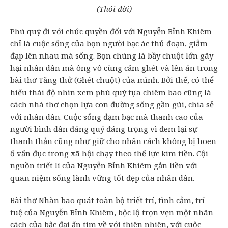
(Thói đời)
Phú quý đi với chức quyền đối với Nguyễn Bỉnh Khiêm
chỉ là cuộc sống của bọn người bạc ác thủ đoạn, giẫm
đạp lên nhau mà sống. Bọn chúng là bầy chuột lớn gây
hại nhân dân mà ông vô cùng căm ghét và lên án trong
bài thơ Tăng thử (Ghét chuột) của mình. Bởi thế, có thể
hiểu thái độ nhìn xem phú quý tựa chiêm bao cũng là
cách nhà thơ chọn lựa con đường sống gần gũi, chia sẻ
với nhân dân. Cuộc sống đạm bạc mà thanh cao của
người bình dân đáng quý đáng trọng vì đem lại sự
thanh thản cũng như giữ cho nhân cách không bị hoen
ố vẩn đục trong xã hội chạy theo thế lực kim tiền. Cội
nguồn triết lí của Nguyễn Bỉnh Khiêm gắn liền với
quan niệm sống lành vững tốt đẹp của nhân dân.
Bài thơ Nhàn bao quát toàn bộ triết trí, tình cảm, trí
tuệ của Nguyễn Bỉnh Khiêm, bộc lộ trọn vẹn một nhân
cách của bậc đại ẩn tìm về với thiên nhiên, với cuộc