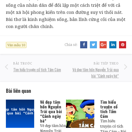
sống của nhân dân để đối lập một cách triệt để với cả
một xã hội phong kiến trên con đường suy vi thối nát.
Bài thơ là kinh nghiệm sống, bản lĩnh cứng cỏi của một
con người chân chính.
Chia sẻ:
Văn mẫu 10
BÀI TRƯỚC
BÀI TIẾP THEO
Tìm hiểu truyện cổ tích Tấm Cám
Vẻ đẹp tâm hồn Nguyễn Trãi qua
bài “Cảnh ngày hè”
Bài liên quan
Vẻ đẹp tâm
Tìm hiểu
hồn Nguyễn
truyện cổ
Trãi qua bài
tích Tấm
“Cảnh ngày
Cám
hè”
Tìm hiểu
Vẻ đẹp tâm hồn
truyện cổ tích
Nguyễn Trãi
Tấm Cám – Bài