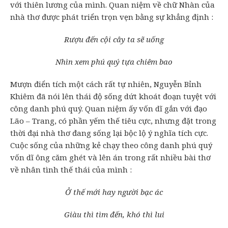
với thiên lương của mình. Quan niệm về chữ Nhàn của
nhà thơ được phát triển trọn vẹn bằng sự khẳng định :
Rượu đến cội cây ta sẽ uống
Nhìn xem phú quý tựa chiêm bao
Mượn điển tích một cách rất tự nhiên, Nguyễn Bỉnh
Khiêm đã nói lên thái độ sống dứt khoát đoạn tuyệt với
công danh phú quý. Quan niệm ấy vốn dĩ gắn với đạo
Lão – Trang, có phần yếm thế tiêu cực, nhưng đặt trong
thời đại nhà thơ đang sống lại bộc lộ ý nghĩa tích cực.
Cuộc sống của những kẻ chạy theo công danh phú quý
vốn dĩ ông căm ghét và lên án trong rất nhiều bài thơ
về nhân tình thế thái của mình :
Ở thế mới hay người bạc ác
Giàu thì tìm đến, khó thì lui