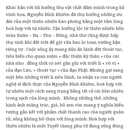
Khác hẳn với lối hưởng thụ vật chất đắm mình trong bả
vinh hoa, Nguyễn Bỉnh Khiêm đã thụ hưởng những ưu
đãi của một thiên nhiên hào phóng bằng một tấm lòng
hoà hợp với tự nhiên. Tận hưởng lộc từ thiên nhiên bốn
mùa Xuân – Hạ – Thu – Đông, nhà thơ cũng được hấp
thụ tinh khí đất trời để gột rửa bao lo toan vướng bận
riêng tư . Cuộc sống ấy mang dấu ấn lánh đời thoát tục,
tiêu biểu cho quan niệm « độc thiện kỳ thân » của các
nhà nho . đồng thời có nét gần gũi với triết lí « vô vi »
của đạo Lão, « thoát tục » của đạo Phật. Nhưng gạt sang
một bên những triết lí siêu hình, ta nhận ra con người
nghệ sĩ đích thực của Nguyễn Bỉnh Khiêm, hoà hợp với
tự nhiên một cách sang trọng bằng tất cả cái hồn nhiên
trong sạch của lòng mình . Không những thế, những
hình ảnh măng trúc, giá, hồ sen còn mang ý nghĩa biểu
tượng gắn kết với phẩm chất thanh cao của người quân
tử, sống không hổ thẹn với lòng mình. Hoà hợp với
thiên nhiên là một Tuyết Giang phu tử đang sống đúng