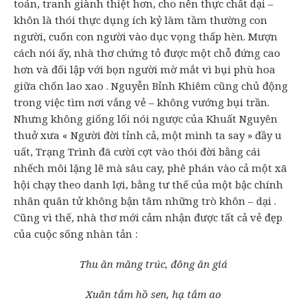
toán, tranh giành thiệt hơn, cho nên thực chất dại –
khôn là thói thực dụng ích kỷ làm tầm thường con
người, cuốn con người vào dục vọng thấp hèn. Mượn
cách nói ấy, nhà thơ chứng tỏ được một chỗ đứng cao
hơn và đối lập với bọn người mờ mắt vì bụi phù hoa
giữa chốn lao xao . Nguyễn Bỉnh Khiêm cũng chủ động
trong việc tìm nơi vắng vẻ – không vướng bụi trần.
Nhưng không giống lối nói ngược của Khuất Nguyên
thuở xưa « Người đời tỉnh cả, một mình ta say » đầy u
uất, Trạng Trình đã cười cợt vào thói đời bằng cái
nhếch môi lặng lẽ mà sâu cay, phê phán vào cả một xã
hội chạy theo danh lợi, bằng tư thế của một bậc chính
nhân quân tử không bận tâm những trò khôn – dại .
Cũng vì thế, nhà thơ mới cảm nhận được tất cả vẻ đẹp
của cuộc sống nhàn tản :
Thu ăn măng trúc, đông ăn giá
Xuân tắm hồ sen, hạ tắm ao