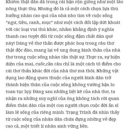
Khiêm thật dân dã trong cái bận rộn giống như một lão
nông thực thụ. Nhưng đó là cả một cách chọn lựa thú
hưởng nhàn cao quí của nhà nho tìm về cuộc sống
“ngư, tiều, canh, mục” như một cách đối lập dứt khoát
với các loại vui thú khác, nhằm khẳng định ý nghĩa
thanh cao tuyệt đối từ cuộc sống đậm chất dân quê
này! Dáng vẻ thơ thẩn được phác hoạ trong câu thơ
thật độc đáo, mang lại vẻ ung dung bình thản của nhà
thơ trong cuộc sống nhàn tản thật sự. Thực ra, sự hiện
diện của mai, cuốc,cần câu chỉ là một cách tô điểm cho
cái thơ thẩn khác đời của nhà thơ mà thôi. Những vật
dụng lao động quen thuộc của người bình dân trở
thành hiện thân của cuộc sống không vướng bận lo
toan tục lụy. Đàng sau những liệt kê của nhà thơ, ta
nhận ra những suy nghĩ của ông không tách rời quan
điểm thân dân của một con người chọn cuộc đời ẩn sĩ
làm lẽ sống của riêng mình. Trạng Trình đã nhìn thấy
từ cuộc sống của nhân dân chứa đựng những vẻ đẹp
cao cả, một triết lí nhân sinh vững bền.