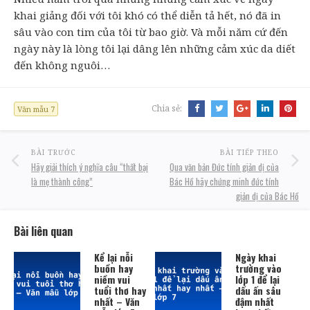
khai giảng đối với tôi khó có thể diễn tả hết, nó đã in
sâu vào con tim của tôi từ bao giờ. Và mỗi năm cứ đến
ngày này là lòng tôi lại dâng lên những cảm xúc da diết
đến không nguôi…
Chia sẻ:
Văn mẫu 7
BÀI TRƯỚC
BÀI TIẾP THEO
Hãy giải thích ý nghĩa câu “thất bại
Qua văn bản Đức tính giản dị của
là mẹ thành công”
Bác Hồ hãy chứng minh đức tính
giản dị của Bác Hồ
Bài liên quan
Kể lại nỗi
Ngày khai
buồn hay
trường vào
niềm vui
lớp 1 để lại
tuổi thơ hay
dấu ấn sâu
nhất – Văn
đậm nhất