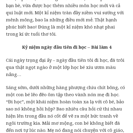
bạn bè, vừa được học thêm nhiều môn học mới và cả
qui luật mới. Một kỉ niệm tràn đầy niềm vui sướng với
mênh mông, bao la những điều mới mẻ. Thật hạnh
phúc biết bao! Đúng là một kỉ niệm khó nhạt phai
trong kí ức tuổi thơ tôi.
Kỷ niệm ngày đầu tiên đi học – Bài làm 4
Cái ngày trọng đại ấy – ngày đầu tiên tôi đi học, đã trôi
qua thật ngọt ngào ở một lớp học bé xíu ươm màu
nắng…
Sáng sớm, dưới những hàng phượng chiu chít bông, có
một con bé lẽo đẽo ôm tập theo vành nón mẹ đi học.
“Đi học”, một khái niệm hoàn toàn xa lạ với cô bé, bảo
sao nó không hồi hộp? Bao nhiêu câu hỏi cứ thi nhau
hiện lên trong đầu nó cốt để vẽ ra một bức tranh về
ngôi trường kia. Mải mơ mộng, con bé không biết đã
đến nơi tự lúc nào. Mẹ nó đang nói chuyện với cô giáo,