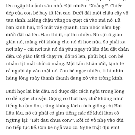
lên ngập khoảnh sân nhỏ. Đột nhiên: “Xoảng!”. Chiếc
dép của con bé bay tít lên cao. Dưới đất một chậu cây vỡ
tan tành. Miếng chậu văng ra quẹt cả vào má nó. Lũ
bạn kinh hãi, trố mắt vây quanh. Con nhóc nằm bẹp
dưới đất oà lên. Đau thì ít, sợ thì nhiều. Nó sợ cô giáo
giận nó, mắng rồi không cho nó đi học nữa. Sợ phải xa
nơi này – cái nơi mà nó đã yêu ngay từ lần đầu đặt chân
đến. Cô giáo tất tả chạy ra, đỡ nó len, phủi bụi. Con bé
nhắm tịt mắt chờ cô mắng. Một tấm khăn ướt, lạnh tê
cả người áp vào mặt nó. Con bé ngạc nhiên, ti hí nhìn
hàng lông mày thanh thanh đang xô vào tròng kính.
Buổi học lại bắt đầu. Nó được đặc cách ngồi trong lòng
cô để nghe chuyện. Giọng cô thật hay chứ không như
tiếng ba ồm ồm, cũng không lách cách giống chị Hai.
Lâu lâu, nó cứ phải có gìm tiếng nấc để khỏi làm cô
ngừng lại: “Hết đau chưa con?”. Rồi cô vỗ nhẹ vào đùi
nó tiếp tục kể. Con bé ngả vào cô. Nghe thật dịu êm!