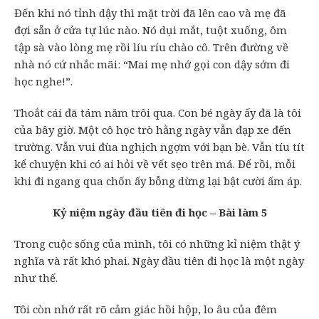
Đến khi nó tỉnh dậy thì mặt trời đã lên cao và mẹ đã
đợi sẵn ở cửa tự lúc nào. Nó dụi mắt, tuột xuống, ôm
tập sà vào lòng mẹ rồi líu ríu chào cô. Trên đường về
nhà nó cứ nhắc mãi: “Mai mẹ nhớ gọi con dậy sớm đi
học nghe!”.
Thoắt cái đã tám năm trôi qua. Con bé ngày ấy đã là tôi
của bây giờ. Một cô học trò hằng ngày vẫn đạp xe đến
trường. Vẫn vui đùa nghịch ngợm với bạn bè. Vẫn tíu tít
kể chuyện khi có ai hỏi về vết sẹo trên má. Để rồi, mỗi
khi đi ngang qua chốn ấy bỗng dừng lại bật cười ấm áp.
Kỷ niệm ngày đầu tiên đi học – Bài làm 5
Trong cuộc sống của mình, tôi có những kỉ niệm thật ý
nghĩa và rất khó phai. Ngày đầu tiên đi học là một ngày
như thế.
Tôi còn nhớ rất rõ cảm giác hồi hộp, lo âu của đêm