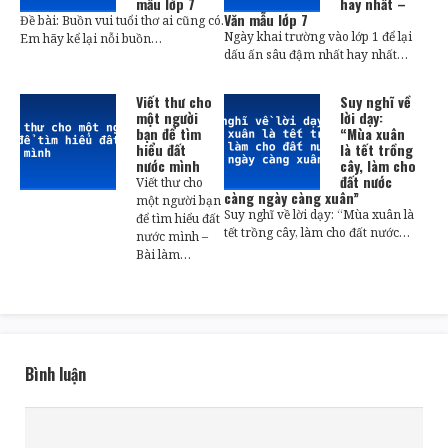
mẫu lớp 7
hay nhất –
Văn mẫu lớp 7
Đề bài: Buồn vui tuổi thơ ai cũng có.
Ngày khai trường vào lớp 1 để lại
Em hãy kể lại nỗi buồn…
dấu ấn sâu đậm nhất hay nhất…
Viết thư cho
Suy nghĩ về
một người
lời dạy:
bạn để tìm
“Mùa xuân
hiểu đất
là tết trồng
nước mình
cây, làm cho
đất nước
Viết thư cho
càng ngày càng xuân”
một người bạn
Suy nghĩ về lời dạy: “Mùa xuân là
để tìm hiểu đất
tết trồng cây, làm cho đất nước…
nước mình –
Bài làm…
Bình luận