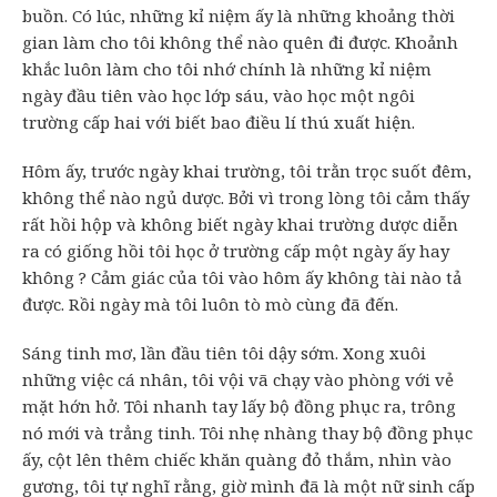
buồn. Có lúc, những kỉ niệm ấy là những khoảng thời
gian làm cho tôi không thể nào quên đi được. Khoảnh
khắc luôn làm cho tôi nhớ chính là những kỉ niệm
ngày đầu tiên vào học lớp sáu, vào học một ngôi
trường cấp hai với biết bao điều lí thú xuất hiện.
Hôm ấy, trước ngày khai trường, tôi trằn trọc suốt đêm,
không thể nào ngủ dược. Bởi vì trong lòng tôi cảm thấy
rất hồi hộp và không biết ngày khai trường dược diễn
ra có giống hồi tôi học ở trường cấp một ngày ấy hay
không ? Cảm giác của tôi vào hôm ấy không tài nào tả
được. Rồi ngày mà tôi luôn tò mò cùng đã đến.
Sáng tinh mơ, lần đầu tiên tôi dậy sớm. Xong xuôi
những việc cá nhân, tôi vội vã chạy vào phòng với vẻ
mặt hớn hở. Tôi nhanh tay lấy bộ đồng phục ra, trông
nó mới và trẳng tinh. Tôi nhẹ nhàng thay bộ đồng phục
ấy, cột lên thêm chiếc khăn quàng đỏ thắm, nhìn vào
gương, tôi tự nghĩ rằng, giờ mình đã là một nữ sinh cấp