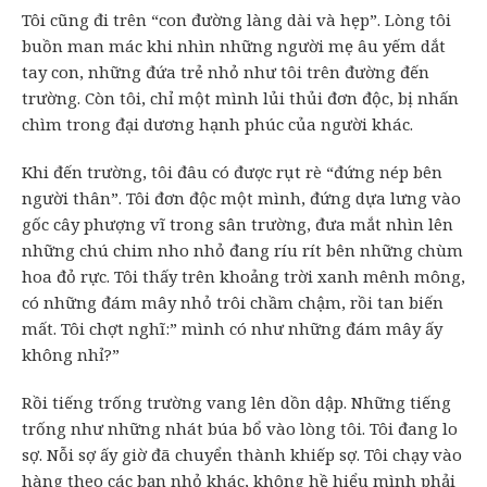
Tôi cũng đi trên “con đường làng dài và hẹp”. Lòng tôi
buồn man mác khi nhìn những người mẹ âu yếm dắt
tay con, những đứa trẻ nhỏ như tôi trên đường đến
trường. Còn tôi, chỉ một mình lủi thủi đơn độc, bị nhấn
chìm trong đại dương hạnh phúc của người khác.
Khi đến trường, tôi đâu có được rụt rè “đứng nép bên
người thân”. Tôi đơn độc một mình, đứng dựa lưng vào
gốc cây phượng vĩ trong sân trường, đưa mắt nhìn lên
những chú chim nho nhỏ đang ríu rít bên những chùm
hoa đỏ rực. Tôi thấy trên khoảng trời xanh mênh mông,
có những đám mây nhỏ trôi chầm chậm, rồi tan biến
mất. Tôi chợt nghĩ:” mình có như những đám mây ấy
không nhỉ?”
Rồi tiếng trống trường vang lên dồn dập. Những tiếng
trống như những nhát búa bổ vào lòng tôi. Tôi đang lo
sợ. Nỗi sợ ấy giờ đã chuyển thành khiếp sợ. Tôi chạy vào
hàng theo các bạn nhỏ khác, không hề hiểu mình phải