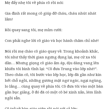
Mẹ đẩy nhẹ tôi về phía cô rồi nói:
Gia đình rất mong cô giúp đỡ cháu, cháu nhút nhát
lắm!
Rồi quay sang tôi, mẹ mỉm cười:
Con phải nghe lời cô giáo và học hành chăm chỉ nhé!
Nói rồi mẹ chào cô giáo quay về. Trong khoảnh khắc,
tôi như thấy thời gian ngưng đọng lại, mẹ cứ xa tôi
dần… Nhưng giọng cô giáo ấm áp, dịu dàng vang lên
khiến tôi bình tĩnh lại: “Cô đưa Trung vào lớp nhé!”.
Theo chân cô, tôi bước vào lớp học, lớp đã gần như kín
hết chỗ ngồi, những gương mặt ngơ ngác, ngại ngùng,
lo lắng… cùng quay về phía tôi. Cô đưa tôi vào một bàn
gần bục giảng, ở đó đã có một cô bé xinh xắn, lém lỉnh
ngồi sẵn.
Cô trở về bàn giáo viên rồi nói với cả lớp: