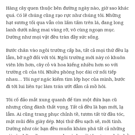
Hàng cây quen thuộc bên đường ngày nào, giờ sao khác
quá. Có lẽ chúng cũng rạo rực như chúng tôi. Những
hạt sương tối qua vẫn còn lấm tấm trên lá, đang long
lanh dưới nắng mai vàng rỡ, vô cùng ngoạn mục.
Dường như mọi vật đều tràn đầy sức sống.
Bước chân vào ngôi trường cấp ba, tất cả mọi thứ đều lạ
lẫm, bỡ ngỡ đối với tôi. Ngôi trường mới này có khuôn
viên lớn hơn, cây cỏ và hoa kiểng nhiều hơn so với
trường cũ của tôi. Nhiều phòng học dài cứ nối tiếp
nhau… Tôi ngơ ngác kiếm tìm lớp học của mình, bước
đi tới lui liên tục làm trán ướt đẫm cả mồ hôi.
Tôi cố đảo mắt xung quanh để tìm một đứa bạn cũ
nhưng cũng đành thất vọng. Tất cả đều là bạn mới, lạ
lẫm. Ai cũng trang phục chỉnh tề, tươm tất từ đầu tóc,
mặt mũi đến giày dép. Mọi thứ đều sạch sẽ, mới tinh.
Dường như các bạn đều muốn khám phá tất cả những