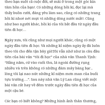
theo bạn suốt cả cuộc đời, sẽ mãi ở trong một góc kín
tâm hồn của bạn!. Có những dòng hồi kí, đọc lại mà
thấy buồn cười, đáng yêu làm sao, cũng có những trang
hồi kí nhoè nét mực vì những dòng nước mắt!. Cũng
như bao người khác, hồi kí của tôi bắt đầu từ ngày đầu
tiên đi học…
Ngày xưa, tôi cũng như mọi người khác, cũng có một
ngày đầu tiên đi học. Và những kỉ niệm ngày ấy đã luôn
theo tôi cho đến tận bây giờ.Tôi vẫn nhớ như in câu đầu
tiên của bài văn “tôi đi học” của nhà văn Thanh Tịnh:
“Hằng năm, cứ vào cuối thu, lá ngoài đường rụng
nhiều và trên không có những đám mây bàng bạc ,
lòng tôi lại nao nức những kỉ niệm mơn man của buổi
tựu trường….”. Sau này nhà văn Lý Lan cũng viết một
bài văn rất hay về đêm trước ngày đầu tiên đi học của
một cậu bé.
Các bạn có biết không? Những hình ảnh thân thương,