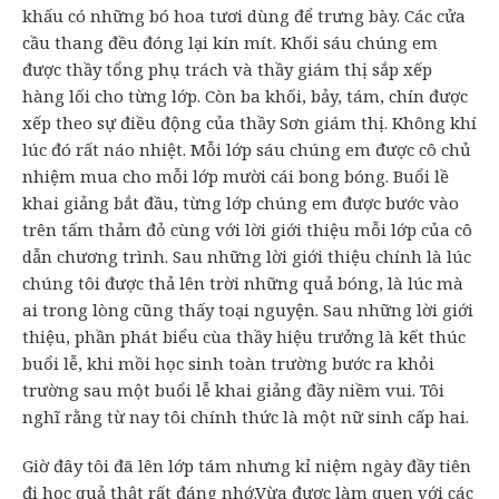
khấu có những bó hoa tươi dùng để trưng bày. Các cửa
cầu thang đều đóng lại kín mít. Khối sáu chúng em
được thầy tổng phụ trách và thầy giám thị sắp xếp
hàng lối cho từng lớp. Còn ba khối, bảy, tám, chín được
xếp theo sự điều động của thầy Sơn giám thị. Không khí
lúc đó rất náo nhiệt. Mỗi lớp sáu chúng em được cô chủ
nhiệm mua cho mỗi lớp mười cái bong bóng. Buổi lề
khai giảng bắt đầu, từng lớp chúng em được bước vào
trên tấm thảm đỏ cùng với lời giới thiệu mỗi lớp của cô
dẫn chương trình. Sau những lời giới thiệu chính là lúc
chúng tôi được thả lên trời những quả bóng, là lúc mà
ai trong lòng cũng thấy toại nguyện. Sau những lời giới
thiệu, phần phát biểu cùa thầy hiệu trưởng là kết thúc
buổi lễ, khi mồi học sinh toàn trường bước ra khỏi
trường sau một buổi lễ khai giảng đầy niềm vui. Tôi
nghĩ rằng từ nay tôi chính thức là một nữ sinh cấp hai.
Giờ đây tôi đã lên lớp tám nhưng kỉ niệm ngày đầy tiên
đi học quả thật rất đáng nhớ.Vừa được làm quen với các