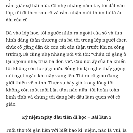
cảm giác sợ hãi nữa. Cô nhẹ nhàng nắm tay tôi dắt vào
lớp, tôi đi theo sau cô và cảm nhận mùi thơm từ tà áo
dài của cô.
Đã vào lớp học, tôi ngước nhìn ra ngoài cửa sổ và tìm
hình dáng thân thương của bà tôi trong lớp người chen
chúc cố gắng dặn dò con cái cẩn thận trước khi ra cổng
trường. Bà cũng nhẹ nhàng nói với tôi: “Cháu cố gắng ở
lại ngoan nhé, trưa bà đón về”. Câu nói ấy của bà khiến
tôi không còn lo sợ gì nữa. Bỗng tôi lại nghe thấy giọng
nói ngọt ngào khi nãy vang lên. Thì ra cô giáo đang
giới thiệu về mình. Thực sự bây giờ trong lòng tôi
không còn một mối bận tâm nào nữa, tôi hoàn toàn
bình tĩnh và chúng tôi đang bắt đầu làm quen với cô
giáo.
Kỷ niệm ngày đầu tiên đi học – Bài làm 3
Tuổi thơ tôi gắn liền với biết bao kỉ niệm, nào là vui, là