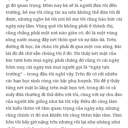
gì đó quan trọng. Hôm nay bà sẽ là người đưa tôi đến
trường, bố mẹ tôi công tác xa nên không thể đưa tôi đi
được, nhưng nghe bà tôi nói bố mẹ tôi cũng háo hức cái
ngày này lắm. Vùng quê tôi không phải ở thành thị,
cũng chẳng phải một nơi nào giàu có, đó là một vùng
sông nước mang đầy nét thôn quê và sự dân dã. Trên
đường đi học, bà cháu tôi phải đi qua một con sông. Bác
lái đò đã chờ sẵn chúng tôi ở đó. Tôi thấy nét mặt của
bác tươi hơn mọi ngày, phải chăng đó cũng vì cái ngày
hôm nay, cái ngày mà mọi người gọi là “ngày tựu
trường” – trong đầu tôi nghĩ vậy. Trên đò có rất nhiều
các bạn học sinh cùng các bậc phụ huynh. Tôi để ý thấy
từng nét mặt lo lắng trên mặt bọn trẻ, trong đó có cả
mấy đứa thường đi thả diều với tôi, cùng với sự chu đáo
của người lớn giống như bà tôi vậy. Điều đó càng làm
tôi hiểu thêm về tầm quan trọng của ngày này, nhưng
cũng chính vì đó mà khiến tôi càng thêm bận tâm. Tâm
hồn tôi bấy giờ nặng trĩu nhưng rồi lại nhẹ nhàng như