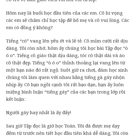
Hôm nay là buổi học đầu tiên của các em. Cô hi vọng
các em sẽ chăm chỉ học tập đế bố mẹ và cô vui lòng. Các
em có đồng ý không?
Tiếng “có” vang lên yếu ớt và lẻ tẻ. Cô mỉm cười rất dịu
dàng. Tôi còn nhớ, hôm ấy chúng tôi học bài Tập đọc “ò
ó o”. Tiếng cô giáo thật dịu dàng, tóc cô thật dài và áo
cô thật đẹp. Tiếng “ò ó o” thỉnh thoảng lại vang lên từ
một bạn nào đó rất ngộ. Suốt giờ ra chơi, đám học sinh
chúng tôi làm quen với nhau bằng tiếng gà gáy nhộn
nhịp ấy. Cô bạn ngồi cạnh tôi rất bạo dạn, bạn ấy luôn
miệng bình luận “tiếng gáy” của các bạn trong lớp rồi
kết luận:
Người gáy hay nhất là ấy đấy!
Sau giờ Tập đọc là giờ học Toán. Tôi đã được mẹ dạy
đếm từ trước nên tiết học đầu tiên khá dễ dàng. Tôi còn