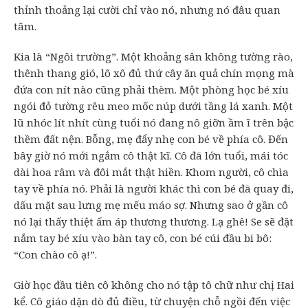
thỉnh thoảng lại cười chỉ vào nó, nhưng nó đâu quan
tâm.
Kia là “Ngôi trường”. Một khoảng sân không tường rào,
thênh thang gió, lô xô đủ thứ cây ăn quả chín mọng mà
đứa con nít nào cũng phải thèm. Một phòng học bé xíu
ngói đỏ tường rêu meo mốc núp dưới tầng lá xanh. Một
lũ nhóc lít nhít cùng tuổi nó đang nô giỡn ầm ĩ trên bậc
thềm đất nện. Bỗng, mẹ đẩy nhẹ con bé về phía cô. Đến
bây giờ nó mới ngắm cô thật kĩ. Cô đã lớn tuổi, mái tóc
dài hoa râm và đôi mắt thật hiền. Khom người, cô chìa
tay về phía nó. Phải là người khác thì con bé đã quay đi,
dấu mặt sau lưng mẹ mếu máo sợ. Nhưng sao ở gần cô
nó lại thấy thiệt ấm áp thương thương. Lạ ghê! Se sẽ đặt
nắm tay bé xíu vào bàn tay cô, con bé cúi đầu bi bô:
“Con chào cô ạ!”.
Giờ học đầu tiên cô không cho nó tập tô chữ như chị Hai
kể. Cô giáo dặn dò đủ điều, từ chuyện chỗ ngồi đến việc