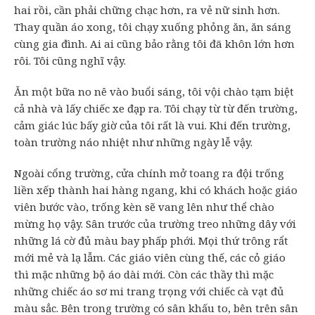
hai rồi, cần phải chững chạc hơn, ra vẻ nữ sinh hơn.
Thay quần áo xong, tôi chạy xuống phỏng ăn, ăn sáng
cùng gia đình. Ai ai cũng bảo rằng tôi đã khôn lớn hơn
rôi. Tôi cũng nghĩ vậy.
Ăn một bữa no nê vào buổi sáng, tôi vội chào tạm biệt
cả nhà và lấy chiếc xe đạp ra. Tôi chạy từ từ đến trường,
cảm giác lúc bấy giờ của tôi rất là vui. Khi đến trường,
toàn trường náo nhiệt như những ngày lễ vậy.
Ngoài cổng trường, cửa chính mở toang ra đội trống
liền xếp thành hai hàng ngang, khi có khách hoặc giáo
viên bước vào, trống kèn sẽ vang lên như thể chào
mừng họ vậy. Sân trước của trường treo những dây với
những lá cờ đủ màu bay phấp phới. Mọi thứ trông rẩt
mới mẻ và lạ lẫm. Các giáo viên cùng thế, các cỏ giáo
thì mặc những bộ áo dài mới. Còn các thầy thì mặc
những chiếc áo sơ mi trang trọng với chiếc cà vạt đủ
màu sẳc. Bên trong trường có sân khấu to, bên trên sân