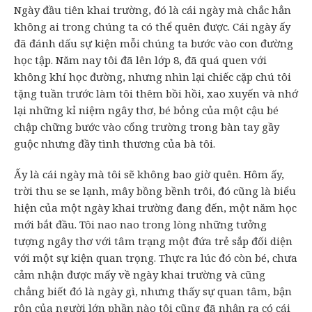
Ngày đầu tiên khai trường, đó là cái ngày mà chắc hẳn
không ai trong chúng ta có thể quên được. Cái ngày ấy
đã đánh dấu sự kiện mỗi chúng ta bước vào con đường
học tập. Năm nay tôi đã lên lớp 8, đã quá quen với
không khí học đường, nhưng nhìn lại chiếc cặp chú tôi
tặng tuần trước làm tôi thêm bồi hồi, xao xuyến và nhớ
lại những kỉ niệm ngây thơ, bé bỏng của một cậu bé
chập chững bước vào cổng trường trong bàn tay gầy
guộc nhưng đầy tình thương của bà tôi.
Ấy là cái ngày mà tôi sẽ không bao giờ quên. Hôm ấy,
trời thu se se lạnh, mây bồng bềnh trôi, đó cũng là biểu
hiện của một ngày khai trường đang đến, một năm học
mới bắt đầu. Tôi nao nao trong lòng những tưởng
tượng ngây thơ với tâm trạng một đứa trẻ sắp đối diện
với một sự kiện quan trọng. Thực ra lúc đó còn bé, chưa
cảm nhận được mấy về ngày khai trường và cũng
chẳng biết đó là ngày gì, nhưng thấy sự quan tâm, bận
rộn của người lớn phần nào tôi cũng đã nhận ra có cái