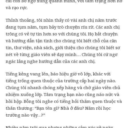
cái còn bỡ ngỡ xung quanh mình, với tâm trạng hớn hở
và rạo rực.
Thỉnh thoảng, tôi nhìn thấy có vài anh chị năm trước
đang tụm năm, tụm bảy trò chuyện ríu rít. Các anh chị
trông có vẻ tự tin hơn so với chúng tôi. Họ bắt chuyện
và hướng dẫn tận tình cho chúng tôi biết chỗ của căn
tin, thư viện, nhà sách, giới thiệu cho chúng tôi biết sơ
nét về từng giáo viên sẽ dạy mình… Chúng tôi cứ ngơ
ngác lắng nghe hướng dẫn của các anh chị.
Tiếng kẻng vang lên, báo hiệu giờ vô lớp, khác với
tiếng trống quen thuộc của trường cấp hai ngày nào.
Chúng tôi nhanh chóng xếp hàng và chờ giáo viên chủ
nhiệm xuống lớp. Tâm trạng bạn nào cũng náo nức và
hồi hộp. Bỗng tôi nghe có tiếng hỏi thăm quen thuộc và
thân thương: “Bạn tên gì? Nhà ở đâu? Năm rồi học
trường nào vậy…?”
Nhiều năm trôi qua nhưng những cảm xúc về ngày