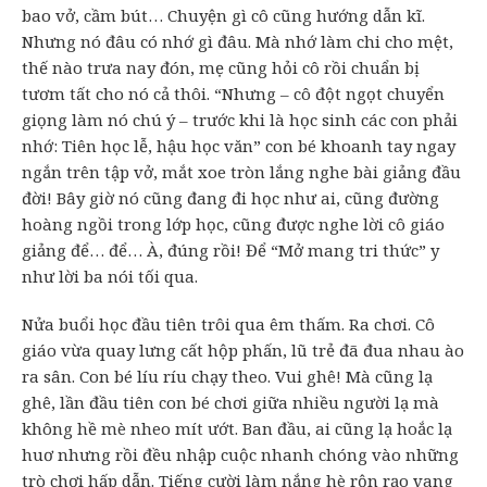
bao vở, cầm bút… Chuyện gì cô cũng hướng dẫn kĩ.
Nhưng nó đâu có nhớ gì đâu. Mà nhớ làm chi cho mệt,
thế nào trưa nay đón, mẹ cũng hỏi cô rồi chuẩn bị
tươm tất cho nó cả thôi. “Nhưng – cô đột ngọt chuyển
giọng làm nó chú ý – trước khi là học sinh các con phải
nhớ: Tiên học lễ, hậu học văn” con bé khoanh tay ngay
ngắn trên tập vở, mắt xoe tròn lắng nghe bài giảng đầu
đời! Bây giờ nó cũng đang đi học như ai, cũng đường
hoàng ngồi trong lớp học, cũng được nghe lời cô giáo
giảng để… để… À, đúng rồi! Để “Mở mang tri thức” y
như lời ba nói tối qua.
Nửa buổi học đầu tiên trôi qua êm thấm. Ra chơi. Cô
giáo vừa quay lưng cất hộp phấn, lũ trẻ đã đua nhau ào
ra sân. Con bé líu ríu chạy theo. Vui ghê! Mà cũng lạ
ghê, lần đầu tiên con bé chơi giữa nhiều người lạ mà
không hề mè nheo mít ướt. Ban đầu, ai cũng lạ hoắc lạ
huơ nhưng rồi đều nhập cuộc nhanh chóng vào những
trò chơi hấp dẫn. Tiếng cười làm nắng hè rộn rạo vang