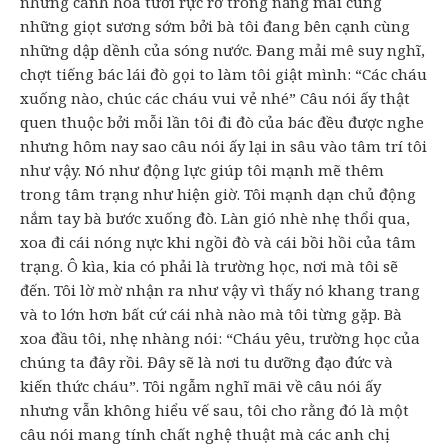
những cánh hoa tươi rực rỡ trong nắng mai cùng
những giọt sương sớm bởi bà tôi đang bên cạnh cùng
những dập dềnh của sóng nước. Đang mải mê suy nghĩ,
chợt tiếng bác lái đò gọi to làm tôi giật mình: “Các cháu
xuống nào, chúc các cháu vui vẻ nhé” Câu nói ấy thật
quen thuộc bởi mỗi lần tôi đi đò của bác đều được nghe
nhưng hôm nay sao câu nói ấy lại in sâu vào tâm trí tôi
như vậy. Nó như động lực giúp tôi mạnh mẽ thêm
trong tâm trạng như hiện giờ. Tôi mạnh dạn chủ động
nắm tay bà bước xuống đò. Làn gió nhè nhẹ thổi qua,
xoa đi cái nóng nực khi ngồi đò và cái bồi hồi của tâm
trạng. Ô kìa, kia có phải là trường học, nơi mà tôi sẽ
đến. Tôi lờ mờ nhận ra như vậy vì thấy nó khang trang
và to lớn hơn bất cứ cái nhà nào mà tôi từng gặp. Bà
xoa đầu tôi, nhẹ nhàng nói: “Cháu yêu, trường học của
chúng ta đây rồi. Đây sẽ là nơi tu dưỡng đạo đức và
kiến thức cháu”. Tôi ngẫm nghĩ mãi về câu nói ấy
nhưng vẫn không hiểu vế sau, tôi cho rằng đó là một
câu nói mang tính chất nghệ thuật mà các anh chị