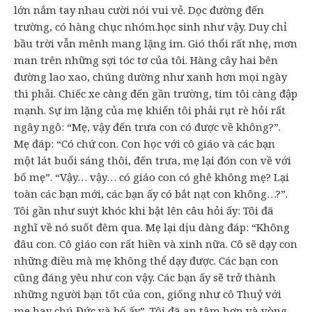
lớn nắm tay nhau cười nói vui vẻ. Dọc đường đến
trường, có hàng chục nhóm.học sinh như vậy. Duy chỉ
bầu trời vẫn mênh mang lặng im. Gió thổi rất nhẹ, mơn
man trên những sợi tóc tơ của tôi. Hàng cây hai bên
đường lao xao, chúng dường như xanh hơn mọi ngày
thì phải. Chiếc xe càng đến gần trường, tim tôi càng đập
mạnh. Sự im lặng của mẹ khiến tôi phải rụt rè hỏi rất
ngây ngô: “Mẹ, vậy đến trưa con có được về không?”.
Mẹ đáp: “Có chứ con. Con học với cô giáo và các bạn
một lát buổi sáng thôi, đến trưa, mẹ lại đón con về với
bố mẹ”. “Vậy… vậy… có giáo con có ghê không mẹ? Lại
toàn các bạn mới, các bạn ấy có bắt nạt con không…?”.
Tôi gần như suýt khóc khi bật lên câu hỏi ấy: Tôi đã
nghĩ về nó suốt đêm qua. Mẹ lại dịu dàng đáp: “Không
đâu con. Cô giáo con rất hiền và xinh nữa. Cô sẽ dạy con
những điều mà mẹ không thể dạy được. Các bạn con
cũng đáng yêu như con vậy. Các bạn ấy sẽ trở thành
những người bạn tốt của con, giống như cô Thuỷ với
mẹ hay chú Đức và bố ấy”. Tôi đã an tâm hơn và vòng