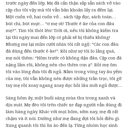
trước ngày đến lớp. Mẹ đã cẩn thận sắp sẵn sách vở vào
cặp cho tôi vậy mà tôi vẫn băn khoăn lấy ra đếm lại.
Một cuốn vở, hai cuốn vở… sách tập đọc, sách toán…
bút chì, bút mực… “ơ mẹ ơi! Thước ê-ke của con đâu
mẹ?”. Tim tôi thót lên! Trời ơi, nếu tôi không kiểm tra
lại thì ngày mai đến lớp có phải sẽ bị thiếu không!
Nhưng mẹ lại mỉm cười nhìn tôi rất ngộ: “Các con đâu
đã dùng đến thước ê-ke!”. Rồi như sợ tôi lo lắng quá,
mẹ nói thêm: “Hôm trước cô không dặn đâu. Cặp con đã
nặng lắm rồi, không nên cho thêm con ạ”. Rồi mẹ ôm
tôi vào lòng đưa tôi đi ngủ. Nằm trong vòng tay âu yếm
của mẹ, tôi vẫn không nén được những trằn trọc, tôi gỡ
tay mẹ rồi xoay ngang xoay dọc hồi lâu mới ngủ được…
Sáng hôm ấy, một buổi sáng mùa thu trong xanh và
dịu mát. Mẹ đèo tôi trên chiếc xe đạp người vẫn dùng đi
làm hàng ngày. Khác với mọi hôm, sớm nay, mẹ đi rất
chậm và ít nói. Dường như mẹ đang đợi tôi hỏi điều gì.
Xung quanh tôi thì ồn ào đến lạ. Từng nhóm học sinh