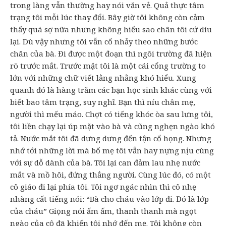
trong làng vẫn thường hay nói văn vẻ. Quả thực tâm
trạng tôi mỗi lúc thay đổi. Bây giờ tôi không còn cảm
thấy quá sợ nữa nhưng không hiểu sao chân tôi cứ díu
lại. Dù vậy nhưng tôi vẫn cố nhảy theo những bước
chân của bà. Đi được một đoạn thì ngôi trường đã hiện
rõ trước mắt. Trước mặt tôi là một cái cổng trường to
lớn với những chữ viết lằng nhằng khó hiểu. Xung
quanh đó là hàng trăm các bạn học sinh khác cùng với
biết bao tâm trạng, suy nghĩ. Bạn thì níu chân mẹ,
người thì mếu máo. Chợt có tiếng khóc òa sau lưng tôi,
tôi liền chạy lại úp mặt vào bà và cũng nghẹn ngào khó
tả. Nước mắt tôi đã dưng dưng đến tận cổ họng. Nhưng
nhớ tới những lời mà bố mẹ tôi vẫn hay nựng nịu cùng
với sự dỗ dành của bà. Tôi lại can đảm lau nhẹ nước
mắt và mồ hôi, đứng thẳng người. Cùng lúc đó, có một
cô giáo đi lại phía tôi. Tôi ngơ ngác nhìn thì cô nhẹ
nhàng cất tiếng nói: “Bà cho cháu vào lớp đi. Đó là lớp
của cháu” Giọng nói ấm ấm, thanh thanh mà ngọt
ngào của cô đã khiến tôi nhớ đến mẹ. Tôi không còn