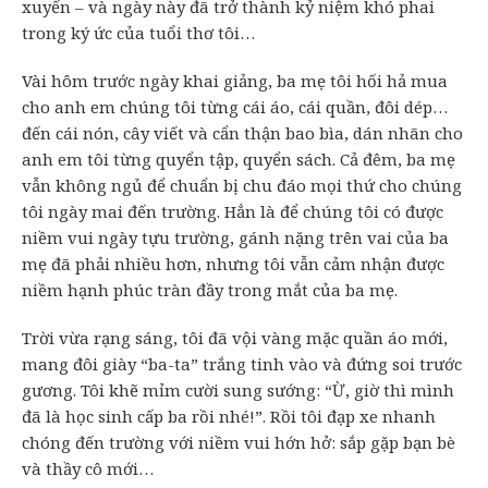
xuyến – và ngày này đã trở thành kỷ niệm khó phai
trong ký ức của tuổi thơ tôi…
Vài hôm trước ngày khai giảng, ba mẹ tôi hối hả mua
cho anh em chúng tôi từng cái áo, cái quần, đôi dép…
đến cái nón, cây viết và cẩn thận bao bìa, dán nhãn cho
anh em tôi từng quyển tập, quyển sách. Cả đêm, ba mẹ
vẫn không ngủ để chuẩn bị chu đáo mọi thứ cho chúng
tôi ngày mai đến trường. Hẳn là để chúng tôi có được
niềm vui ngày tựu trường, gánh nặng trên vai của ba
mẹ đã phải nhiều hơn, nhưng tôi vẫn cảm nhận được
niềm hạnh phúc tràn đầy trong mắt của ba mẹ.
Trời vừa rạng sáng, tôi đã vội vàng mặc quần áo mới,
mang đôi giày “ba-ta” trắng tinh vào và đứng soi trước
gương. Tôi khẽ mỉm cười sung sướng: “Ừ, giờ thì mình
đã là học sinh cấp ba rồi nhé!”. Rồi tôi đạp xe nhanh
chóng đến trường với niềm vui hớn hở: sắp gặp bạn bè
và thầy cô mới…