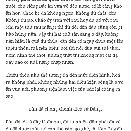
xuôi, còn riêng Bác lại vừa về đến nước, có lẽ càng khó
ăn hơn. Cháo bẹ đã không ngon, không đủ chất, còn
không đủ no. Cháo ấy trộn với rau hay ăn nó với rau
(chỉ một thứ rau măng) thì dù đói đến đâu cũng còn gì
hào hứng nữa. Vậy thì hai chữ sẵn sàng ở đây, không
nên hiểu là quá dư thừa, cần đến có ngay chưa một lần
thiếu thốn, mà nên hiểu: nói thì nói đùa vui thế thôi,
hóm hỉnh thế thôi, nhưng thật thì không một cái dạ
dày nào có khả năng chấp nhận.
Thiếu thốn như thế tưởng đã đến mức điển hình, hoá
ra không phải. Không những hai điều kiện sống là ở và
ăn vừa nói, phương tiện làm việc của Bác lại chẳng ra
sao :
Bàn đá chông chênh dịch sử Đảng,
Bàn đá, đá ở đây là đá núi, đá tự nhiên đâu phải đá xẻ,
đá đã được mài, nó còn thô ráp, gồ ghề, lồi lõm. Lấy đá