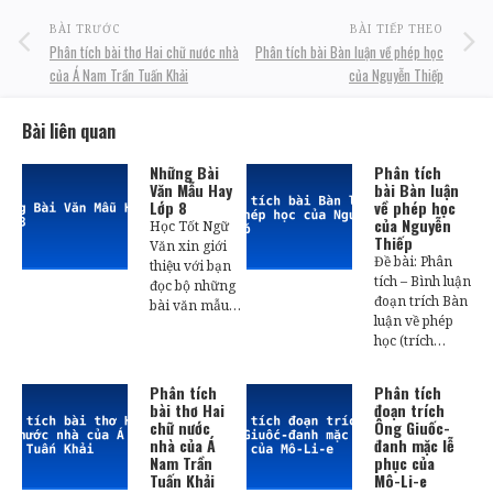
BÀI TRƯỚC
BÀI TIẾP THEO
Phân tích bài thơ Hai chữ nước nhà
Phân tích bài Bàn luận về phép học
của Á Nam Trần Tuấn Khải
của Nguyễn Thiếp
Bài liên quan
Những Bài
Phân tích
Văn Mẫu Hay
bài Bàn luận
Lớp 8
về phép học
của Nguyễn
Học Tốt Ngữ
Thiếp
Văn xin giới
Đề bài: Phân
thiệu với bạn
tích – Bình luận
đọc bộ những
đoạn trích Bàn
bài văn mẫu…
luận về phép
học (trích…
Phân tích
Phân tích
bài thơ Hai
đoạn trích
chữ nước
Ông Giuốc-
nhà của Á
đanh mặc lễ
Nam Trần
phục của
Tuấn Khải
Mô-Li-e