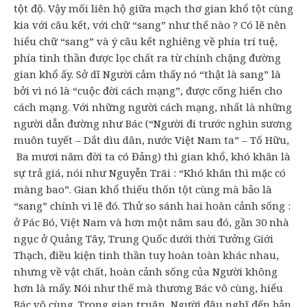
tột độ. Vậy mối liên hộ giữa mạch thơ gian khổ tột cùng
kia với câu kết, với chữ “sang” như thế nào ? Có lẽ nên
hiểu chữ “sang” và ý câu kết nghiêng về phía trí tuệ,
phía tinh thần được lọc chất ra từ chính chặng đường
gian khổ ấy. Sở dĩ Người cảm thấy nó “thật là sang” là
bởi vì nó là “cuộc đời cách mạng”, được cống hiến cho
cách mạng. Với những người cách mạng, nhất là những
người dẫn đường như Bác (“Người đi trước nghìn sương
muôn tuyết – Dắt dìu dân, nước Việt Nam ta” – Tố Hữu,
Ba mươi năm đời ta có Đảng) thì gian khổ, khó khăn là
sự trả giá, nói như Nguyễn Trãi : “Khó khăn thì mặc có
màng bao”. Gian khổ thiếu thốn tột cùng mà bảo là
“sang” chính vì lẽ đó. Thử so sánh hai hoàn cảnh sống :
ở Pác Bó, Việt Nam và hơn một năm sau đó, gần 30 nhà
ngục ở Quảng Tây, Trung Quốc dưới thời Tưởng Giới
Thạch, điều kiện tinh thần tuy hoàn toàn khác nhau,
nhưng về vật chất, hoàn cảnh sống của Người không
hơn là mấy. Nói như thế mà thương Bác vô cùng, hiểu
Bác vô cùng. Trong gian truân, Người đâu nghĩ đến bản