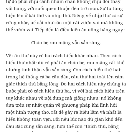
tự do phải chịu cảnh nhàm chán không chịu đổi thay
với hang, với suối quen thuộc đến trơ mòn. Sự tù túng
hiện lên ở bài thơ và nhịp thơ. Riêng vể nhịp thơ có sự
cứng nhắc, uể oải như cần một cái vươn vai mà không
thể vươn vai. Tiếp đến là điều kiện ăn uống hằng ngày :
Cháo bẹ rau măng vẫn sẵn sàng.
Về câu thơ này có hai cách hiểu khác nhau. Theo cách
hiểu thứ nhất: dù có phải ăn cháo bẹ, rau măng rất khổ
nhưng tinh thần vẫn sẵn sàng. Còn cách hiểu thứ hai:
trong hệ thống cả ba câu đầu, câu thứ hai toát lên cảm
giác thích thú bằng lòng. Do hai cách hiểu này chúng ta
buộc phải có cách hiểu thứ ba, vì với hai cách hiểu trên
tuy khác nhau về nội dung mà giống nhau: nó không
dựa trên sự nhất quán về phương pháp khi lĩnh hội
một hình tượng thơ, rất dễ gây ra hiểu lầm và nhất là
hiểu không toàn vẹn. Bởi nếu lúc nào dù gian khổ đến
đâu Bác cũng sẵn sàng, hơn thế còn “thích thú, bằng