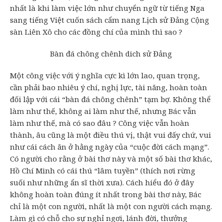
nhất là khi làm việc lớn như chuyển ngữ từ tiếng Nga
sang tiếng Việt cuốn sách cẩm nang Lịch sử Đảng Cộng
sàn Liên Xô cho các đồng chí của mình thì sao ?
Bàn đá chông chênh dich sử Đảng
Một công việc với ý nghĩa cực kì lớn lao, quan trọng,
cần phải bao nhiêu ý chí, nghị lực, tài năng, hoàn toàn
đối lập với cái “bàn đá chông chênh” tạm bợ. Không thể
làm như thế, không ai làm như thế, nhưng Bác vẫn
làm như thế, mà có sao đâu ? Công việc vẫn hoàn
thành, âu cũng là một điều thú vị, thật vui đấy chứ, vui
như cái cách ăn ở hằng ngày của “cuộc đời cách mạng”.
Có người cho rằng ở bài thơ này và một số bài thơ khác,
Hồ Chí Minh có cái thú “lâm tuyền” (thích nơi rừng
suối như những ẩn sĩ thời xưa). Cách hiểu đó ở đây
không hoàn toàn đúng ít nhất trong bài thơ này, Bác
chỉ là một con người, nhất là một con người cách mạng.
Làm gì có chỗ cho sự nghỉ ngơi, lánh đời, thưởng