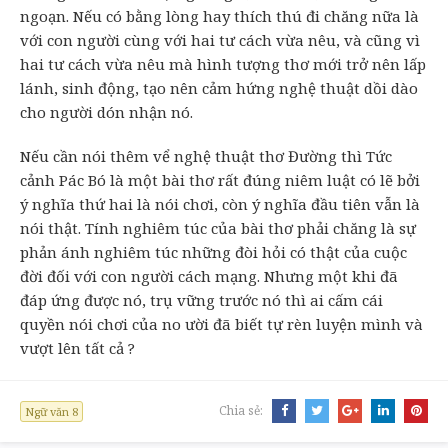
ngoạn. Nếu có bằng lòng hay thích thú đi chăng nữa là
với con người cùng với hai tư cách vừa nêu, và cũng vì
hai tư cách vừa nêu mà hình tượng thơ mới trở nên lấp
lánh, sinh động, tạo nên cảm hứng nghệ thuật dồi dào
cho người dón nhận nó.
Nếu cần nói thêm vể nghệ thuật thơ Đường thì Tức
cảnh Pác Bó là một bài thơ rất đúng niêm luật có lẽ bởi
ý nghĩa thứ hai là nói chơi, còn ý nghĩa đầu tiên vẫn là
nói thật. Tính nghiêm túc của bài thơ phải chăng là sự
phản ánh nghiêm túc những đòi hỏi có thật của cuộc
đời đối với con người cách mạng. Nhưng một khi đã
đáp ứng được nó, trụ vững trước nó thì ai cấm cái
quyền nói chơi của no ười đã biết tự rèn luyện mình và
vượt lên tất cả ?
Chia sẻ:
Ngữ văn 8