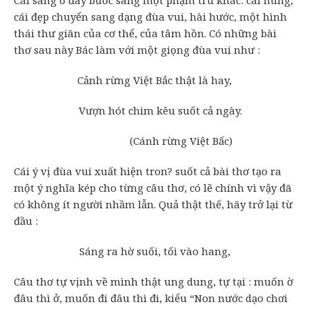
Cái sang ở đây bước sang một phạm trù khác: cái hùng,
cái đẹp chuyển sang dạng đùa vui, hài hước, một hình
thái thư giãn của cơ thể, của tâm hồn. Có những bài
thơ sau này Bác làm với một giọng đùa vui như :
Cảnh rừng Việt Bắc thật là hay,
Vượn hót chim kêu suốt cả ngày.
(Cánh rừng Việt Bấc)
Cái ý vị đùa vui xuất hiện tron? suốt cả bài thơ tạo ra
một ý nghĩa kép cho từng câu thơ, có lẽ chính vì vậy đã
có không ít người nhầm lẫn. Quả thật thế, hãy trở lại từ
đầu :
Sáng ra hờ suối, tối vào hang,
Câu thơ tự vịnh về mình thật ung dung, tự tại : muốn ờ
đâu thì ở, muốn đi đâu thì đi, kiểu “Non nước dạo chơi