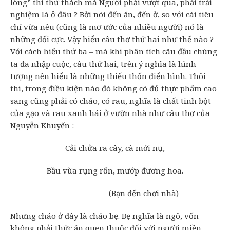
lòng” thì thử thách mà Người phải vượt qua, phải trải
nghiệm là ở đâu ? Bởi nói đến ăn, đến ở, so với cái tiêu
chí vừa nêu (cũng là mơ ước của nhiều người) nó là
những đối cực. Vậy hiểu câu thơ thứ hai như thế nào ?
Với cách hiểu thứ ba – mà khi phân tích câu đầu chúng
ta đã nhập cuộc, câu thứ hai, trên ý nghĩa là hình
tượng nên hiểu là những thiếu thốn điển hình. Thôi
thì, trong điều kiện nào đó không có đủ thực phẩm cao
sang cũng phải có cháo, có rau, nghĩa là chất tinh bột
của gạo và rau xanh hái ở vườn nhà như câu thơ của
Nguyễn Khuyến :
Cải chửa ra cây, cà mới nụ,
Bầu vừa rụng rốn, mướp đương hoa.
(Bạn đến chơi nhà)
Nhưng cháo ở đây là cháo bẹ. Bẹ nghĩa là ngô, vốn
không phải thức ăn quen thuộc đối với người miền