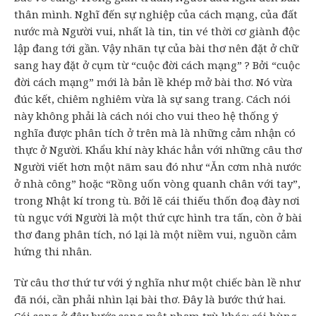
thân mình. Nghĩ đến sự nghiệp của cách mạng, của đất
nước mà Người vui, nhất là tin, tin vé thời cơ giành độc
lập đang tới gần. Vậy nhãn tự của bài thơ nên đặt ở chữ
sang hay đặt ở cụm từ “cuộc đời cách mạng” ? Bởi “cuộc
đời cách mạng” mới là bản lề khép mở bài thơ. Nó vừa
đúc kết, chiêm nghiêm vừa là sự sang trang. Cách nói
này không phải là cách nói cho vui theo hệ thống ý
nghĩa được phân tích ở trên mà là những cảm nhận có
thực ở Người. Khẩu khí này khác hẳn với những câu thơ
Người viết hơn một nãm sau đó như “Ăn cơm nhà nước
ở nhà công” hoặc “Rồng uốn vòng quanh chân với tay”,
trong Nhật kí trong tù. Bởi lẽ cái thiếu thốn đoạ đày nơi
tù ngục với Người là một thứ cực hình tra tấn, còn ở bài
thơ đang phân tích, nó lại là một niềm vui, nguồn cảm
hứng thi nhân.
Từ câu thơ thứ tư với ý nghĩa như một chiếc bàn lề như
đã nói, cần phải nhìn lại bài thơ. Đây là bước thứ hai.