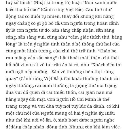
tuỳ sở thích” (Nhật kí trong tù) hoặc “Non xanh nước
biếc tha hổ dạo” (Cảnh rừng Việt Bắc). Câu thơ như
động tác co duỗi tự nhiên, thay dổi không khí hằng
ngày chẳng có gì gò bó cả. Con người trong hoàn cảnh
ấy là con người tự do. Sẵn sàng chấp nhận, sẵn sàng
sống, sần sàng vui, cũng như “cảm giác thích thú, bằng
lòng” là trên ý nghĩa tinh thần ớ hệ thống thứ hai của
cùng một hình tượng, của chủ thể trữ tình. “Cháo bẹ
rau măng vẫn sẩn sàng” thật thoải mái, thậm chí thật
hổ hởi vì nó rất vô tư : cần ăn là có, như “Khách đến thì
mời ngô nếp nướng – Săn về thường chén thịt rừng
quay” (Cảnh rừng Việt Bắc). Cái khác thường thành cái
ngày thường, cái bình thường là giọng thơ nói trạng,
đùa vui đổ quên đi cái thiếu thốn, cái gian nan mà
hằng ngày đối mặt. Con người Hồ Chí Minh là thế:
trang trọng và vui đùa tuỳ nơi tuỳ lúc đã đành, có khi
một câu nói của Người mang cả hai ý nghĩa ấy. Hiểu
như thế khi nói về ăn, ở, sinh hoạt được người nghe
dễdàng chấp nhận, đồng tình. Nhưng còn khi làm việc,