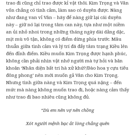
trao đi cũng chỉ trao được kỉ vật thôi. Kim Trọng và Vân
vốn chẳng có tình cảm, làm sao có duyên được. Nàng
như đang van vỉ Vân – hãy để nàng giữ lại cái duyên
này – giữ nó lại trong tâm can này, tựa như một niềm
an ủi nhỏ nhoi trong những tháng ngày dài dằng dặc,
mịt mù vô tận, không có điểm dừng phía trước. Mâu
thuẫn giữa tình cảm và lý trí đã đẩy tâm trạng Kiều lên
đến đỉnh điểm. Kiều muốn Kim Trọng được hạnh phúc,
không cần phải nhìn vật nhớ người mà tự hỏi và băn
khoăn ‘Nhân diện bất tri hà xử khứ?/Đào hoa y cựu tiếu
đông phong’ nên mới muốn gả Vân cho Kim Trọng.
Nhưng tình giữa nàng và Kim Trọng quá nặng – đến
mức mà nàng không muốn trao đi, hoặc nàng cảm thấy
như trao đi bao nhiêu cũng không đủ.
“Dù em nên vợ nên chồng
Xót người mệnh bạc ắt lòng chẳng quên