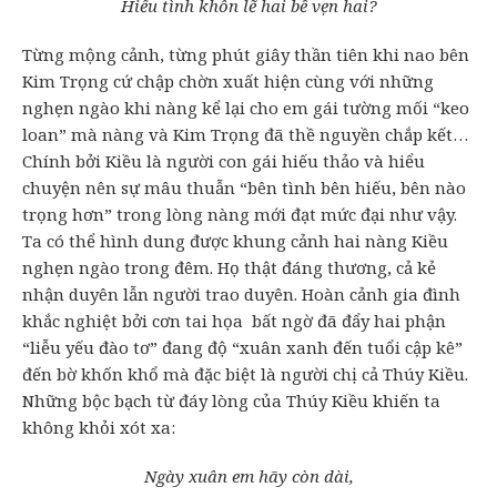
Hiểu tình khôn lẽ hai bề vẹn hai?
Từng mộng cảnh, từng phút giây thần tiên khi nao bên
Kim Trọng cứ chập chờn xuất hiện cùng với những
nghẹn ngào khi nàng kể lại cho em gái tường mối “keo
loan” mà nàng và Kim Trọng đã thề nguyền chắp kết…
Chính bởi Kiều là người con gái hiếu thảo và hiểu
chuyện nên sự mâu thuẫn “bên tình bên hiếu, bên nào
trọng hơn” trong lòng nàng mới đạt mức đại như vậy.
Ta có thể hình dung được khung cảnh hai nàng Kiều
nghẹn ngào trong đêm. Họ thật đáng thương, cả kẻ
nhận duyên lẫn người trao duyên. Hoàn cảnh gia đình
khắc nghiệt bởi cơn tai họa bất ngờ đã đẩy hai phận
“liễu yếu đào tơ” đang độ “xuân xanh đến tuổi cập kê”
đến bờ khốn khổ mà đặc biệt là người chị cả Thúy Kiều.
Những bộc bạch từ đáy lòng của Thúy Kiều khiến ta
không khỏi xót xa:
Ngày xuân em hãy còn dài,