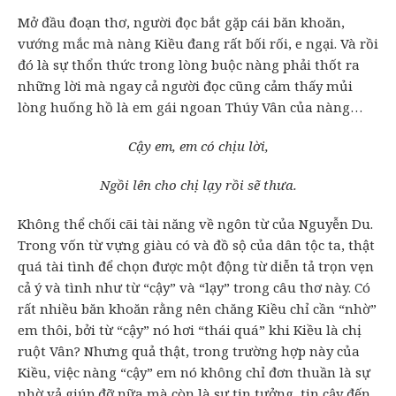
Mở đầu đoạn thơ, người đọc bắt gặp cái băn khoăn,
vướng mắc mà nàng Kiều đang rất bối rối, e ngại. Và rồi
đó là sự thổn thức trong lòng buộc nàng phải thốt ra
những lời mà ngay cả người đọc cũng cảm thấy mủi
lòng huống hồ là em gái ngoan Thúy Vân của nàng…
Cậy em, em có chịu lời,
Ngồi lên cho chị lạy rồi sẽ thưa.
Không thể chối cãi tài năng về ngôn từ của Nguyễn Du.
Trong vốn từ vựng giàu có và đồ sộ của dân tộc ta, thật
quá tài tình để chọn được một động từ diễn tả trọn vẹn
cả ý và tình như từ “cậy” và “lạy” trong câu thơ này. Có
rất nhiều băn khoăn rằng nên chăng Kiều chỉ cần “nhờ”
em thôi, bởi từ “cậy” nó hơi “thái quá” khi Kiều là chị
ruột Vân? Nhưng quả thật, trong trường hợp này của
Kiều, việc nàng “cậy” em nó không chỉ đơn thuần là sự
nhờ vả giúp đỡ nữa mà còn là sự tin tưởng, tin cậy đến