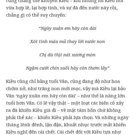
cũng chẳng thể khuyên Kiều – khi những lời Kiều nói
vừa hợp lẽ, lại hợp tình, và sự đã đến nước này rồi,
chẳng gì có thể suy chuyển:
“Ngày xuân em hãy còn dài
Xót tình máu mủ thay lời nước non
Chị dù thịt nát xương mòn
Ngậm cười chín suối hãy còn thơm lây”
Kiều cũng chỉ bằng tuổi Vân, cũng đang độ như hoa
chớm nở, như trăng non mới mọc, vậy mà Kiều lại bảo
Vân ‘ngày xuân em hãy còn dài’ – như thể là nàng lớn
tuổi hơn Vân. Có lẽ vậy thật – một loạt các biến cố xảy
ra đã khiến Kiều già đi – về mặt tâm hồn chứ không
phải thể xác – khiến Kiều phải lựa chọn. Và những ngày
tháng lênh đênh, lận đận, khuất nhục trước mắt khiến
Kiều nghĩ đến cái chết. Cái chết đối với Kiều tựa như