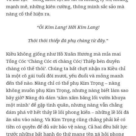
mạnh mẽ, những kiên cường, thông minh sắc sảo mà
nàng cố thể hiện ra.
“Ôi Kim Lang! Hỡi Kim Lang!
Thôi thôi thiếp đã phụ chàng từ đây.”
Kiều không giống như Hồ Xuân Hương mà mỉa mai
Tổng Cóc ‘Chàng Cóc ơi chàng Cóc/ Thiếp bén duyên
chàng có thế thôi’. Chúng ta bất chợt nhận ra Kiều chỉ
là một cô gái tuổi đôi mươi, yếu đuổi và mỏng manh
đến thế nào. Nàng chỉ có thể phụ Kim Trọng – nàng
không muốn phụ Kim Trọng, nhưng nàng biết làm sao
bây giờ? Nàng dù dám ‘xăm xăm băng lối vườn khuya
một mình’ để gặp tình quân, nhưng nàng vẫn chẳng
dám phá vỡ hết thảy lề lối phong kiến – những lề lối đã
ăn sâu vào nàng. Và Kim Trọng cũng chẳng phải kẻ có
tiền có quyền để đủ sức bảo vệ nàng. Cả hai đều bất lực
trước những bất hạnh do thứ mang tên xã hội phong