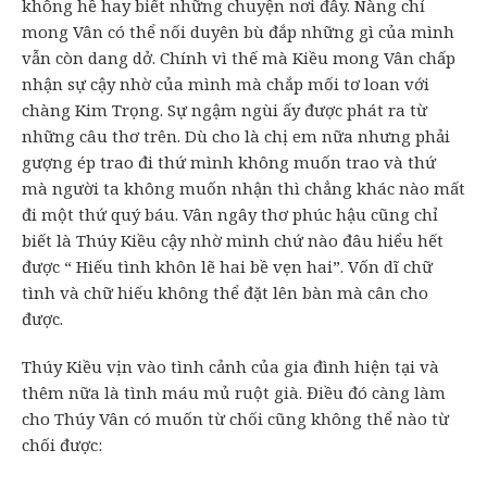
không hề hay biết những chuyện nơi đây. Nàng chỉ
mong Vân có thể nối duyên bù đắp những gì của mình
vẫn còn dang dở. Chính vì thế mà Kiều mong Vân chấp
nhận sự cậy nhờ của mình mà chắp mối tơ loan với
chàng Kim Trọng. Sự ngậm ngùi ấy được phát ra từ
những câu thơ trên. Dù cho là chị em nữa nhưng phải
gượng ép trao đi thứ mình không muốn trao và thứ
mà người ta không muốn nhận thì chẳng khác nào mất
đi một thứ quý báu. Vân ngây thơ phúc hậu cũng chỉ
biết là Thúy Kiều cậy nhờ mình chứ nào đâu hiểu hết
được “ Hiếu tình khôn lẽ hai bề vẹn hai”. Vốn dĩ chữ
tình và chữ hiếu không thể đặt lên bàn mà cân cho
được.
Thúy Kiều vịn vào tình cảnh của gia đình hiện tại và
thêm nữa là tình máu mủ ruột già. Điều đó càng làm
cho Thúy Vân có muốn từ chối cũng không thể nào từ
chối được: