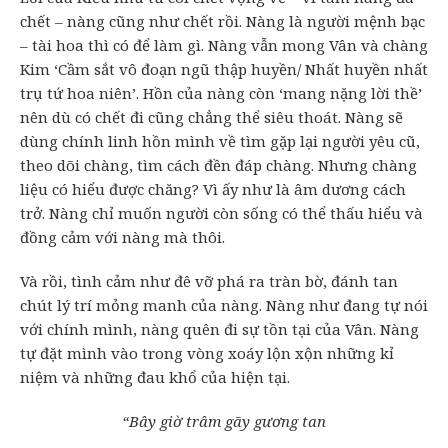
chết – nàng cũng như chết rồi. Nàng là người mệnh bạc
– tài hoa thì có để làm gì. Nàng vẫn mong Vân và chàng
Kim ‘Cầm sắt vô đoạn ngũ thập huyền/ Nhất huyền nhất
trụ tứ hoa niên’. Hồn của nàng còn ‘mang nặng lời thề’
nên dù có chết đi cũng chẳng thể siêu thoát. Nàng sẽ
dùng chính linh hồn mình về tìm gặp lại người yêu cũ,
theo dõi chàng, tìm cách đền đáp chàng. Nhưng chàng
liệu có hiểu được chăng? Vì ấy như là âm dương cách
trở. Nàng chỉ muốn người còn sống có thể thấu hiểu và
đồng cảm với nàng mà thôi.
Và rồi, tình cảm như đê vỡ phá ra tràn bờ, đánh tan
chút lý trí mỏng manh của nàng. Nàng như đang tự nói
với chính mình, nàng quên đi sự tồn tại của Vân. Nàng
tự đặt mình vào trong vòng xoáy lộn xộn những kỉ
niệm và những đau khổ của hiện tại.
“Bây giờ trâm gãy gương tan