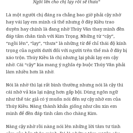
Ngồi lên cho chị lạy rồi sẽ thưa”
Là một người chị đáng ra chẳng bao giờ phải cậy nhờ
hay vái lạy em mình cả thế nhưng ở đây Kiều trao
duyên hay chính là đang nhờ Thúy Vân thay mình đền
đáp tấm chân tình với Kim Trọng. Những từ “cậy”,
“ngồi lên”, “lạy”, “thưa” là những từ để chỉ thái độ kính
trọng của người dưới đối với người trên thế mà ở đây bị
xáo trộn. Thúy Kiều là chị nhưng lại phải lạy em cậy
nhờ. Cái “cậy” kia mang ý nghĩa ép buộc Thúy Vân phải
làm nhiều hơn là nhờ.
Nói là nhờ thì lại rất bình thường nhưng nói là cậy thì
cái nhờ vả kia lại nặng hơn gấp bội. Dùng ngôn ngữ
như thế tác giả có ý muốn nói đến sự cậy nhờ em của
Thúy Kiều. Nàng thành khẩn giống như cầu xin em
mình để đền đáp tình cảm cho chàng Kim.
Nàng cậy nhờ rồi nàng nói lên những lời tâm tư tình