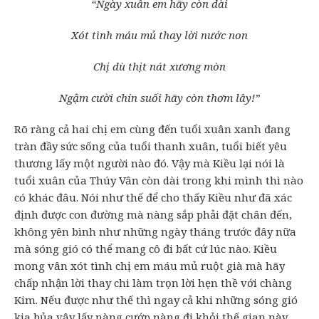
“Ngày xuân em hãy còn dài
Xót tình máu mủ thay lời nước non
Chị dù thịt nát xương mòn
Ngậm cười chín suối hãy còn thơm lây!”
Rõ ràng cả hai chị em cùng đến tuổi xuân xanh đang
tràn đầy sức sống của tuổi thanh xuân, tuổi biết yêu
thương lấy một người nào đó. Vậy mà Kiều lại nói là
tuổi xuân của Thúy Vân còn dài trong khi mình thì nào
có khác đâu. Nói như thế để cho thấy Kiều như đã xác
định được con đường mà nàng sắp phải đặt chân đến,
không yên bình như những ngày tháng trước đây nữa
mà sóng gió có thể mang cô đi bất cứ lúc nào. Kiều
mong vân xót tình chị em máu mủ ruột già mà hãy
chấp nhận lời thay chi làm trọn lời hẹn thề với chàng
Kim. Nếu được như thế thì ngay cả khi những sóng gió
kia bủa vây lấy nàng cướp nàng đi khỏi thế gian này.