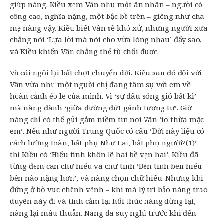
giúp nàng. Kiều xem Vân như một ân nhân – người có
công cao, nghĩa nặng, một bậc bề trên – giống như cha
mẹ nàng vậy. Kiều biết Vân sẽ khó xử, nhưng người xưa
chẳng nói ‘Lựa lời mà nói cho vừa lòng nhau’ đấy sao,
và Kiều khiến Vân chẳng thể từ chối được.
Và cái ngôi lại bất chợt chuyển dời. Kiều sau đó đối với
Vân vừa như một người chị đang tâm sự với em về
hoàn cảnh éo le của mình. Vì ‘sự đâu sóng gió bất kì’
mà nàng đành ‘giữa đường đứt gánh tương tư’. Giờ
nàng chỉ có thể gửi gắm niềm tin nơi Vân ‘tơ thừa mặc
em’. Nếu như người Trung Quốc có câu ‘Đời này liệu có
cách lưỡng toàn, bất phụ Như Lai, bất phụ người?(1)’
thì Kiều có ‘Hiếu tình khôn lẽ hai bề vẹn hai’. Kiều đã
từng đem cân chữ hiếu và chữ tình ‘Bên tình bên hiếu
bên nào nặng hơn’, và nàng chọn chữ hiếu. Nhưng khi
đứng ở bờ vực chênh vênh – khi mà lý trí bảo nàng trao
duyên này đi và tình cảm lại hối thúc nàng dừng lại,
nàng lại mâu thuẫn. Nàng đã suy nghĩ trước khi đến