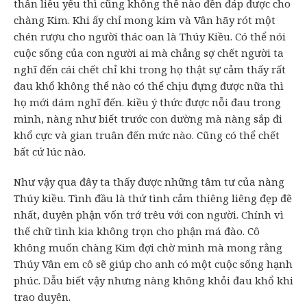
thân liễu yếu thì cũng không thể nào đền đáp được cho
chàng Kim. Khi ấy chỉ mong kim và Vân hãy rót một
chén rượu cho người thác oan là Thúy Kiều. Có thể nói
cuộc sống của con người ai mà chẳng sợ chết người ta
nghĩ đến cái chết chỉ khi trong họ thật sự cảm thấy rất
đau khổ không thể nào có thể chịu đựng được nữa thì
họ mới dám nghĩ đến. kiều ý thức được nỗi đau trong
mình, nàng như biết trước con dường mà nàng sắp đi
khổ cực và gian truân đến mức nào. Cũng có thể chết
bất cứ lúc nào.
Như vậy qua đây ta thấy được những tâm tư của nàng
Thúy kiều. Tình đầu là thứ tình cảm thiêng liêng đẹp đẽ
nhất, duyên phận vốn trớ trêu với con người. Chính vì
thế chữ tình kia không trọn cho phận má đào. Cô
không muốn chàng Kim đợi chờ mình mà mong rằng
Thúy Vân em cô sẽ giúp cho anh có một cuộc sống hạnh
phúc. Dẫu biết vậy nhưng nàng không khỏi đau khổ khi
trao duyên.