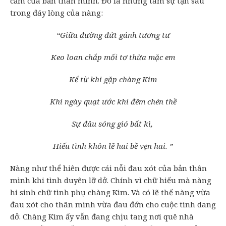
cảm của bản thân mình. Đó là những tâm sự tận sâu
trong đáy lòng của nàng:
“Giữa đường đứt gánh tương tư
Keo loan chắp mối tơ thừa mặc em
Kể từ khi gặp chàng Kim
Khi ngày quạt ước khi đêm chén thề
Sự đâu sóng gió bất kì,
Hiếu tình khôn lẽ hai bề vẹn hai. ”
Nàng như thể hiên được cái nỗi đau xót của bản thân
mình khi tình duyên lỡ dở. Chính vì chữ hiếu mà nàng
hi sinh chữ tình phụ chàng Kim. Và có lẽ thế nàng vừa
đau xót cho thân mình vừa đau đớn cho cuộc tình dang
dở. Chàng Kim ấy vẫn đang chịu tang nơi quê nhà