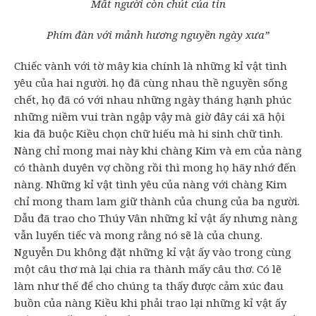
Mất người còn chút của tin
Phím đàn với mảnh hương nguyền ngày xưa”
Chiếc vành với tờ mây kia chính là những kỉ vật tình
yêu của hai người. họ đã cùng nhau thề nguyền sống
chết, họ đã có với nhau những ngày tháng hạnh phúc
những niềm vui tràn ngập vậy mà giờ đây cái xã hội
kia đã buộc Kiều chọn chữ hiếu mà hi sinh chữ tình.
Nàng chỉ mong mai này khi chàng Kim và em của nàng
có thành duyên vợ chồng rồi thì mong họ hãy nhớ đến
nàng. Những kỉ vật tình yêu của nàng với chàng Kim
chỉ mong tham lam giữ thành của chung của ba người.
Dẫu đã trao cho Thúy Vân những kỉ vật ấy nhưng nàng
vẫn luyến tiếc và mong rằng nó sẽ là của chung.
Nguyễn Du không đặt những kỉ vật ấy vào trong cùng
một câu thơ mà lại chia ra thành mấy câu thơ. Có lẽ
làm như thế để cho chúng ta thấy được cảm xúc đau
buồn của nàng Kiều khi phải trao lại những kỉ vật ấy