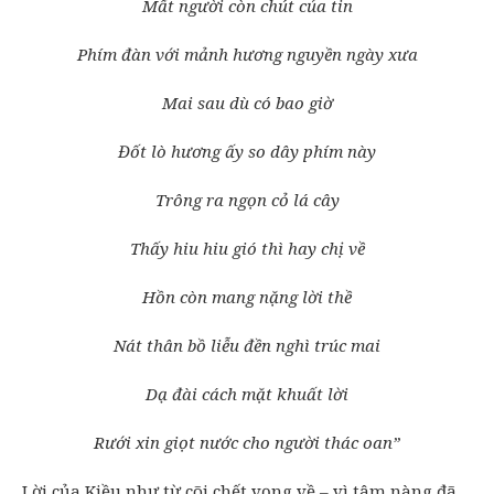
Mất người còn chút của tin
Phím đàn với mảnh hương nguyền ngày xưa
Mai sau dù có bao giờ
Đốt lò hương ấy so dây phím này
Trông ra ngọn cỏ lá cây
Thấy hiu hiu gió thì hay chị về
Hồn còn mang nặng lời thề
Nát thân bồ liễu đền nghì trúc mai
Dạ đài cách mặt khuất lời
Rưới xin giọt nước cho người thác oan”
Lời của Kiều như từ cõi chết vọng về – vì tâm nàng đã