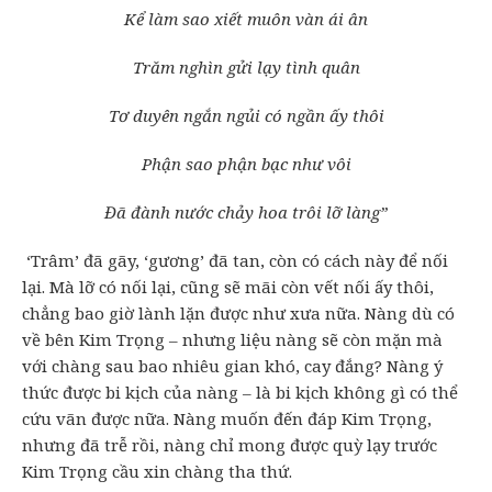
Kể làm sao xiết muôn vàn ái ân
Trăm nghìn gửi lạy tình quân
Tơ duyên ngắn ngủi có ngần ấy thôi
Phận sao phận bạc như vôi
Đã đành nước chảy hoa trôi lỡ làng”
‘Trâm’ đã gãy, ‘gương’ đã tan, còn có cách này để nối
lại. Mà lỡ có nối lại, cũng sẽ mãi còn vết nối ấy thôi,
chẳng bao giờ lành lặn được như xưa nữa. Nàng dù có
về bên Kim Trọng – nhưng liệu nàng sẽ còn mặn mà
với chàng sau bao nhiêu gian khó, cay đắng? Nàng ý
thức được bi kịch của nàng – là bi kịch không gì có thể
cứu vãn được nữa. Nàng muốn đến đáp Kim Trọng,
nhưng đã trễ rồi, nàng chỉ mong được quỳ lạy trước
Kim Trọng cầu xin chàng tha thứ.