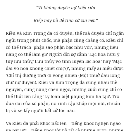
“Ví không duyên nợ kiếp xưa
Kiếp này hồ dễ tình cờ xui nên”
Kiều và Kim Trọng đã có duyên, thế mà duyên chỉ ngắn
ngủi trong phút chốc, mà phận cũng chẳng có. Kiều chỉ
có thể trách ‘phận sao phận bạc như vôi’, nhưng liệu
nàng có thể làm gì? Người đời sợ cảnh ‘Lạc hoa hữu ý
tùy lưu thủy/ Lưu thủy vô tình luyến lạc hoa’ hay ‘Mạc
đãi vô hoa không chiết chi(7)’, nhưng mấy ai hiểu được
‘Chỉ thị đương thời dĩ võng nhiên (Một thuở đau lòng
chữ nợ duyên). Kiều và Kim Trọng đã cùng nhau thề
nguyền, cùng nâng chén ngọc, nhưng cuối cùng chỉ có
thể thốt lên rằng ‘Ly loan biệt phụng kim hà tại?. Trò
đùa dai của số phận, nó rình rập khắp mọi nơi, chuẩn
bị vồ xé lấy ngươi bất cứ lúc nào.
Và Kiều đã phải khóc nấc lên – tiếng khóc nghẹn ngào
và bất lực – tiếng khóc lột bỏ tất cả những lý trí, những