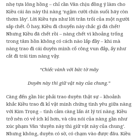
nhẹ tựa lông hồng – chỉ cần Vân chịu đồng ý làm cho
Kiều cái ân này thì nàng ‘ngậm cười chín suối hãy còn
thơm lây’. Lời Kiều tựa như lời trăn trối của một người
sắp chết. Ô hay, Kiều đi chuyến này chắc gì đã chết!
Nhưng Kiều đã chết rồi – nàng chết vì khoảng trống
trong tâm hồn không có cách nào lấp đầy – khi mà
nàng trao đi cái duyên mình cố công vun đắp, ấy như
cắt đi trái tim nàng vậy.
“Chiếc vành với bức tờ mây
Duyên này thì giữ vật này của chung.”
Càng đến gần lúc phải trao duyên thật sự – khoảnh
khắc Kiều trao đi kỉ vật minh chứng tình yêu giữa nàng
với Kim Trọng – tình cảm càng lấn át lý trí nàng. Kiều
trở nên có vẻ ích kỉ hơn, và câu nói của nàng gần như
xúc phạm Vân ‘duyên này thì giữ vật này của chung’.
Nhưng không, duyên có sờ, có chạm vào được đâu. Kiều