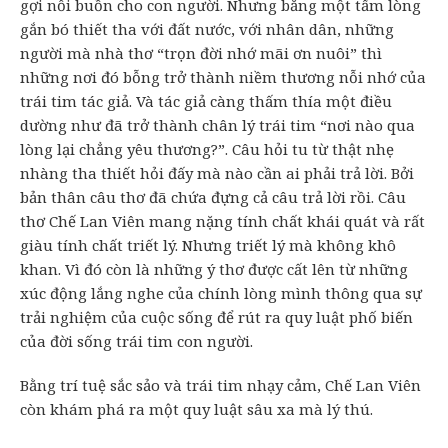
gợi nỗi buồn cho con người. Nhưng bằng một tấm lòng
gắn bó thiết tha với đất nước, với nhân dân, những
người mà nhà thơ “trọn đời nhớ mãi ơn nuôi” thì
những nơi đó bỗng trở thành niềm thương nỗi nhớ của
trái tim tác giả. Và tác giả càng thấm thía một điều
dường như đã trở thành chân lý trái tim “nơi nào qua
lòng lại chẳng yêu thương?”. Câu hỏi tu từ thật nhẹ
nhàng tha thiết hỏi đấy mà nào cần ai phải trả lời. Bởi
bản thân câu thơ đã chứa đựng cả câu trả lời rồi. Câu
thơ Chế Lan Viên mang nặng tính chất khái quát và rất
giàu tính chất triết lý. Nhưng triết lý mà không khô
khan. Vì đó còn là những ý thơ được cất lên từ những
xúc động lắng nghe của chính lòng mình thông qua sự
trải nghiệm của cuộc sống để rút ra quy luật phố biến
của đời sống trái tim con người.
Bằng trí tuệ sắc sảo và trái tim nhạy cảm, Chế Lan Viên
còn khám phá ra một quy luật sâu xa mà lý thú.