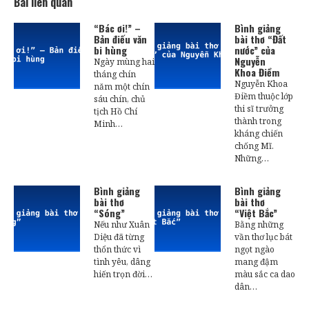
Bài liên quan
“Bác ơi!” –
Bình giảng
Bản điếu văn
bài thơ “Đất
bi hùng
nước” của
Nguyễn
Ngày mùng hai
Khoa Điềm
tháng chín
Nguyễn Khoa
năm một chín
Điềm thuộc lớp
sáu chín, chủ
thi sĩ trưởng
tịch Hồ Chí
thành trong
Minh…
kháng chiến
chống Mĩ.
Những…
Bình giảng
Bình giảng
bài thơ
bài thơ
“Sóng”
“Việt Bắc”
Nếu như Xuân
Bằng những
Diệu đã từng
vần thơ lục bát
thổn thức vì
ngọt ngào
tình yêu, dâng
mang đậm
hiến trọn đời…
màu sắc ca dao
dân…