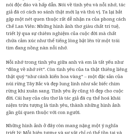
nói độc đáo và hấp dẫn. Nói về tình yêu và nỗi nhớ, tác
giả đã có cách so sánh thật mới lạ và thú vị. Ta lại bắt
gặp một nét quen thuộc rất dễ nhận ra của phong cách
Chế Lan Viên: Những hình ảnh thơ giàu chất trí tuệ,
triết lý qua sự chiêm nghiệm của cuộc đời mà chất
chứa cảm xúc như thể tiếng lòng bật lên từ một trái
tim đang nồng nàn nỗi nhớ.
Nỗi nhớ trong tình yêu giữa anh và em là tất yếu như
“đông về nhớ rét”. Còn tình yêu của ta thật thiêng liêng
thật quý “như cánh kiến hoa vàng” – một đặc sản của
núi rừng Tây Bắc và đẹp lung linh như sắc biếc chim
rừng khi xuân sang. Tình yêu ấy cũng tô đẹp cho cuộc
đời. Cái hay của câu thơ là tác giả đã cụ thể hoá khái
niệm trừu tượng là tình yêu, thành những hình ảnh
gần gũi quen thuộc với con người.
Những hình ảnh ở đây còn mang nặng một ý nghĩa
triết lý: Mỗi hiện tượng và sự vật chỉ có thể tồn tại và