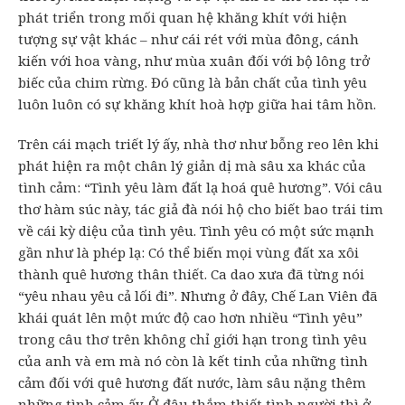
phát triển trong mối quan hệ khăng khít với hiện
tượng sự vật khác – như cái rét với mùa đông, cánh
kiến với hoa vàng, như mùa xuân đối với bộ lông trở
biếc của chim rừng. Đó cũng là bản chất của tình yêu
luôn luôn có sự khăng khít hoà hợp giữa hai tâm hồn.
Trên cái mạch triết lý ấy, nhà thơ như bỗng reo lên khi
phát hiện ra một chân lý giản dị mà sâu xa khác của
tình cảm: “Tình yêu làm đất lạ hoá quê hương”. Vói câu
thơ hàm súc này, tác giả đà nói hộ cho biết bao trái tim
về cái kỳ diệu của tình yêu. Tình yêu có một sức mạnh
gần như là phép lạ: Có thể biến mọi vùng đất xa xôi
thành quê hương thân thiết. Ca dao xưa đã từng nói
“yêu nhau yêu cả lối đi”. Nhưng ở đây, Chế Lan Viên đã
khái quát lên một mức độ cao hơn nhiều “Tình yêu”
trong câu thơ trên không chỉ giới hạn trong tình yêu
của anh và em mà nó còn là kết tinh của những tình
cảm đối với quê hương đất nước, làm sâu nặng thêm
những tình cảm ấy. Ở đâu thắm thiết tình người thì ở