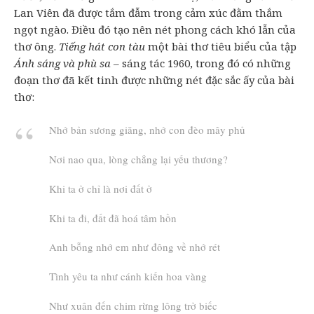
Lan Viên đã được tắm đẫm trong cảm xúc đằm thắm
ngọt ngào. Điều đó tạo nên nét phong cách khó lẫn của
thơ ông.
Tiếng hát con tàu
một bài thơ tiêu biểu của tập
Ánh sáng và phù sa
– sáng tác 1960, trong đó có những
đoạn thơ đã kết tinh được những nét đặc sắc ấy của bài
thơ:
Nhớ bản sương giăng, nhớ con đèo mây phủ
Nơi nao qua, lòng chẳng lại yếu thương?
Khi ta ở chỉ là nơi đất ở
Khi ta đi, đất đã hoá tâm hồn
Anh bỗng nhớ em như đông về nhớ rét
Tình yêu ta như cánh kiến hoa vàng
Như xuân đến chim rừng lông trở biếc