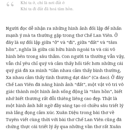
Khi ta ở, chỉ là nơi đất ở
Khi ta đi đất đã hoá tâm hồn.
Người đọc dễ nhận ra những hình ảnh đối lập để nhấn
mạnh ý mà ta thường gặp trong thơ Chế Lan Viên. Ở
đây là sự đối lập giữa “ở” và “đi”, giữa “đất” và “tâm
hồn”, nghĩa là giữa cái hữu hình ngoài ta và cái vô
hình bên trong sâu thẳm. Con người ta thường vẫn vậy,
vẫn chỉ yêu chỉ quý và cảm thấy hối tiếc hơn những cái
quý giá đã xa mình “Gần nhau cảm thấy bình thường,
Xa nhau cảm thấy tình thương dạt dào” (Ca dao). Ở đây
Chế Lan Viên đã nâng hình ảnh “đất”, một vật vô tri vô
giác thành một hình ảnh sống động là “tâm hồn”, biết
nhớ biết thương rất đỗi thiêng liêng cao đẹp. Thật là
một hình ảnh bất ngờ đầy sáng tạo có chiều sâu triết lý
mà lắng đọng cảm xúc. Xuân Diệu trong bài thơ về
Tuyên viết cùng thời với bài thơ Chế Lan Viên cũng đã
chứng thực cái triết lý ấy qua những vần thơ rất Xuân