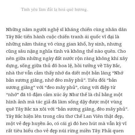
Tình yêu làm đất lạ hoá quê hương.
Những năm người nghệ sĩ kháng chiến cùng nhân dân
Tây Bắc tiến hành cuộc chiến tranh ái quốc vĩ đại là
những năm tháng vô cùng gian khổ, hy sinh, nhưng
cũng sâu nặng nghĩa tình và không thể nào quên. Cho
nên giữa những ngày đất nước rộn ràng không khí xây
dựng, sống giữa thủ đô hoa lệ, hồi tưởng về Tây Bắc,
nhà thơ vẫn cảm thấy nhớ da diết một bản làng “Nhớ
bản sương giăng, nhớ đèo mây phủ”. Tiểu đối “bản
sương giăng” với “đeo mây phủ”, cùng với điệp từ
“nhớ” đã tô đậm cảm xúc ấy. Như thế là chỉ bằng một
hình ảnh mà tác giả đã làm sống dậy được một vùng
quê Tây Bắc xa xôi với “bản sương giăng, đèo mây phủ”.
Tây Bắc hiện lên trong câu thơ Chế Lan Viên thật đẹp,
một vẻ đẹp huyền ảo, có cái gì đó heo hút mà vẫn kỳ vĩ
rất tiêu biểu cho vẻ đẹp núi rừng miền Tây. Phải quen