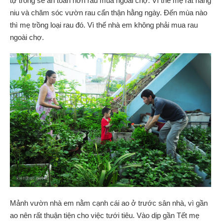
tự trồng sẽ an toàn hơn rau mua ngoài chợ. Vì thế mẹ rất nâng
niu và chăm sóc vườn rau cẩn thận hằng ngày. Đến mùa nào
thì mẹ trồng loại rau đó. Vì thế nhà em không phải mua rau
ngoài chợ.
Mảnh vườn nhà em nằm cạnh cái ao ở trước sân nhà, vì gần
ao nên rất thuận tiện cho việc tưới tiêu. Vào dịp gần Tết mẹ