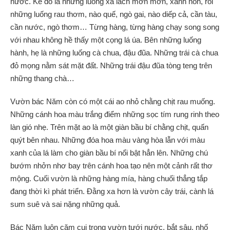
nước. Kế đó là những luống xà lách mơn mởn, xanh non, rồi
những luống rau thơm, nào quế, ngò gai, nào diếp cả, cần tàu,
cần nước, ngò thơm… Từng hàng, từng hàng chạy song song
với nhau không hề thấy một cọng lá úa. Bên những luống
hành, hẹ là những luống cà chua, đậu đũa. Những trái cà chua
đỏ mọng nằm sát mặt đất. Những trái đậu đũa tòng teng trên
những thang chà…
Vườn bác Năm còn có một cái ao nhỏ chằng chịt rau muống.
Những cánh hoa màu trắng điểm những sọc tím rung rinh theo
làn gió nhẹ. Trên mặt ao là một giàn bầu bí chằng chịt, quấn
quýt bên nhau. Những đóa hoa màu vàng hòa lẫn với màu
xanh của lá làm cho giàn bầu bí nổi bật hẳn lên. Những chú
bướm nhởn nhơ bay trên cánh hoa tạo nên một cảnh rất thơ
mộng. Cuối vườn là những hàng mía, hàng chuối thẳng tắp
đang thời kì phát triển. Đằng xa hơn là vườn cây trái, cành lá
sum suê và sai nặng những quả.
Bác Năm luôn cặm cụi trong vườn tưới nước, bắt sâu, nhố