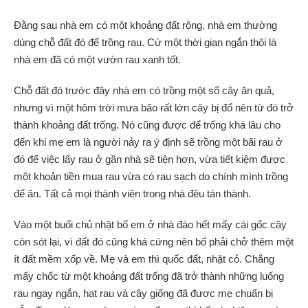
Đằng sau nhà em có một khoảng đất rộng, nhà em thường
dùng chỗ đất đó để trồng rau. Cứ một thời gian ngắn thôi là
nhà em đã có một vườn rau xanh tốt.
Chỗ đất đó trước đây nhà em có trồng một số cây ăn quả,
nhưng vì một hôm trời mưa bão rất lớn cây bị đổ nên từ đó trở
thành khoảng đất trống. Nó cũng được để trống khá lâu cho
đến khi mẹ em là người nảy ra ý định sẽ trồng một bãi rau ở
đó để việc lấy rau ở gần nhà sẽ tiện hơn, vừa tiết kiệm được
một khoản tiền mua rau vừa có rau sạch do chính mình trồng
để ăn. Tất cả mọi thành viên trong nhà đêu tán thành.
Vào một buổi chủ nhật bố em ở nhà đào hết mấy cái gốc cây
còn sót lại, vì đất đó cũng khá cứng nên bố phải chở thêm một
ít đất mềm xốp về. Mẹ và em thì quốc đất, nhặt cỏ. Chẳng
mấy chốc từ một khoảng đất trống đã trở thành những luống
rau ngay ngắn, hạt rau và cây giống đã được mẹ chuẩn bị