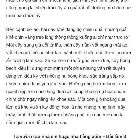
cũng mang lại nhiều trái cây ăn quả rất bổ dưỡng mà hầu như
mùa nào thức ấy.
Bên cạnh bờ ao, hai cây khế đang độ nhiều quả, những quả
khế chín vàng treo lòng thòng thõng xuống ai chỉ như trực rơi.
Một cây sung già cỗi từ lâu, thân cây nằm vắt ngang mặt ao,
vắt chéo với bờ ao như tạo thành một chiếc cầu thiên tạo mới
ấn tượng làm sao. Xa xa hơn nữa, ở góc vườn kia, cây hồng
bạch kiêu kì đứng một mình một phía nhưng vẫn rất duyên
dáng và kiêu kỳ với những nụ hồng khoe sắc trắng sắp nở,
chum chím đáng yêu làm sao. Những chú bướm luôn lượn
quanh rập rờn như đang đùa rỡn cũng những nụ hoa chum
chím chờ ngày nắng lên khoe sắc. Một cơn gió thoáng qua
làm cả khu vườn lay động, hoa lá nhẹ nhàng rung rinh mấy
máy, một chút hương thơm phảng phất dịu nhẹ mơ cho ta
cảm giác mới dễ chịu làm sao.
Tả vườn rau nhà em hoặc nhà hàng xóm
– Bài làm 3