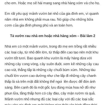
cho em. Hoặc mẹ sẽ hái mang sang nhà hàng xóm và cho họ.
Em rất yêu quý mảnh vườn bé nhỏ của gia đình em, vì quanh
năm nhà em không phải mua rau. Nó giúp cho những bữa
cơm của gia đình phong phú và an toàn hơn.
Tả vườn rau nhà em hoặc nhà hàng xóm
– Bài làm 2
Nhà em có một mảnh vườn, trong đó mẹ em trồng rất nhiều
các loại cây, từ nhỏ đến lớn, từ thấp đến cao tạo nên một khu
vườn tốt tươi. Bao quanh khu vườn là mấy hàng dừa với
những cây cong vòng, cây suôn đuột. xem kẽ những cây cau
cao vút, thẳng tắp là những cây chuối bùm xùm. Những tàu
chuối lớn vươn cao dường như che lấp đi những cây chanh
thấp là sà trên mặt đất không thể ngoi lên được để đón ánh
sáng. Bên cạnh đó là một gốc lựu đúng mùa hoa nở đỏ như
phun lửa, tầng thấp hơn có cây đào, cây mận rườm rà quả.
Mảnh vườn nhỏ nhưng đủ các loại cây với đủ các loại sắc
màu cho gia đình em một không gian thật yên bình đồng thời