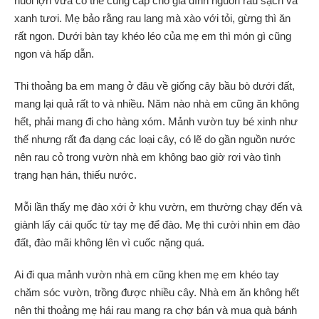
nuôi lợn vừa có thể cung cấp cho gia đình nguồn rau sạch và
xanh tươi. Mẹ bảo rằng rau lang mà xào với tỏi, gừng thì ăn
rất ngon. Dưới bàn tay khéo léo của mẹ em thì món gì cũng
ngon và hấp dẫn.
Thi thoảng ba em mang ở đâu về giống cây bầu bò dưới đất,
mang lại quả rất to và nhiều. Năm nào nhà em cũng ăn không
hết, phải mang đi cho hàng xóm. Mảnh vườn tuy bé xinh như
thế nhưng rất đa dạng các loại cây, có lẽ do gần nguồn nước
nên rau cỏ trong vườn nhà em không bao giờ rơi vào tình
trạng hạn hán, thiếu nước.
Mỗi lần thấy mẹ đào xới ở khu vườn, em thường chạy đến và
giành lấy cái quốc từ tay mẹ để đào. Mẹ thì cười nhìn em đào
đất, đào mãi không lên vì cuốc nặng quá.
Ai đi qua mảnh vườn nhà em cũng khen mẹ em khéo tay
chăm sóc vườn, trồng được nhiều cây. Nhà em ăn không hết
nên thi thoảng mẹ hái rau mang ra chợ bán và mua quà bánh