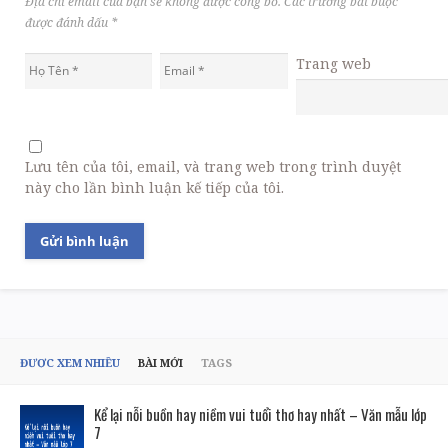
Địa chỉ email của bạn sẽ không được công bố. Các trường bắt buộc
được đánh dấu
*
Trang web
Lưu tên của tôi, email, và trang web trong trình duyệt
này cho lần bình luận kế tiếp của tôi.
ĐƯỢC XEM NHIỀU
BÀI MỚI
TAGS
Kể lại nỗi buồn hay niềm vui tuổi thơ hay nhất – Văn mẫu lớp
7