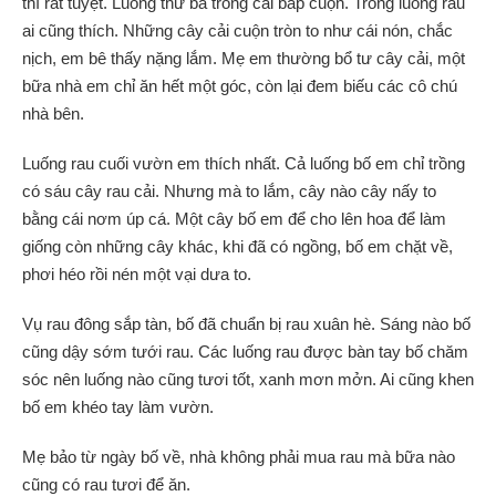
thì rất tuyệt. Luống thứ ba trồng cải bắp cuộn. Trông luống rau
ai cũng thích. Những cây cải cuộn tròn to như cái nón, chắc
nịch, em bê thấy nặng lắm. Mẹ em thường bổ tư cây cải, một
bữa nhà em chỉ ăn hết một góc, còn lại đem biếu các cô chú
nhà bên.
Luống rau cuối vườn em thích nhất. Cả luống bố em chỉ trồng
có sáu cây rau cải. Nhưng mà to lắm, cây nào cây nấy to
bằng cái nơm úp cá. Một cây bố em để cho lên hoa để làm
giống còn những cây khác, khi đã có ngồng, bố em chặt về,
phơi héo rồi nén một vại dưa to.
Vụ rau đông sắp tàn, bố đã chuẩn bị rau xuân hè. Sáng nào bố
cũng dậy sớm tưới rau. Các luống rau được bàn tay bố chăm
sóc nên luống nào cũng tươi tốt, xanh mơn mởn. Ai cũng khen
bố em khéo tay làm vườn.
Mẹ bảo từ ngày bố về, nhà không phải mua rau mà bữa nào
cũng có rau tươi để ăn.