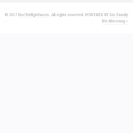
© 2017
HocTotNguVan.vn
. All rights reserved. POWERED BY
Sóc Family
.
lên đầu trang