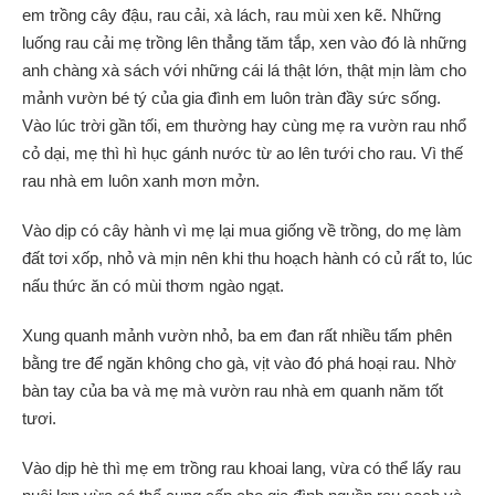
em trồng cây đậu, rau cải, xà lách, rau mùi xen kẽ. Những
luống rau cải mẹ trồng lên thẳng tăm tắp, xen vào đó là những
anh chàng xà sách với những cái lá thật lớn, thật mịn làm cho
mảnh vườn bé tý của gia đình em luôn tràn đầy sức sống.
Vào lúc trời gần tối, em thường hay cùng mẹ ra vườn rau nhổ
cỏ dại, mẹ thì hì hục gánh nước từ ao lên tưới cho rau. Vì thế
rau nhà em luôn xanh mơn mởn.
Vào dịp có cây hành vì mẹ lại mua giống về trồng, do mẹ làm
đất tơi xốp, nhỏ và mịn nên khi thu hoạch hành có củ rất to, lúc
nấu thức ăn có mùi thơm ngào ngạt.
Xung quanh mảnh vườn nhỏ, ba em đan rất nhiều tấm phên
bằng tre để ngăn không cho gà, vịt vào đó phá hoại rau. Nhờ
bàn tay của ba và mẹ mà vườn rau nhà em quanh năm tốt
tươi.
Vào dịp hè thì mẹ em trồng rau khoai lang, vừa có thể lấy rau