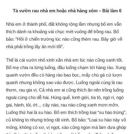
Tả vườn rau nhà em hoặc nhà hàng xóm – Bài làm 6
Nhà em ở thành phố, đất không rộng lắm nhưng bố em vẫn
thích dành ra khoảng vài chục mét vuông để trồng rau. Bố
bảo: “Hồi ở chiến trường lúc nào cũng thèm rau. Bây giờ về
nhà phải trồng lấy ăn mới tốt”.
Thế là cái vườn nhỏ xinh xắn nhà em lúc nào cũng xanh tốt.
Bố mẹ chia ra từng luống, đầu luống chạm tới hàng rào. Xung
quanh vườn đều có hàng rào bao bọc, mấy chú gà cứ lượn
quanh nhưng không sao vào được. Luống ngoài cùng là rau
thơm, rau gia vị. Cả nhà em ai cũng thích ăn nên trồng luống
ngoài cùng cho dễ hái. Húng quế, kinh giới, tía tô, ngò rí, ngò
gai, hành, tỏi, ớt… cây nào, rau nào cũng xanh mơn mởn.
Luống thứ hai là su hào. Bố em thích trồng loại “su hào trứng”,
củ không to nhưng trông rất xinh. Bố bảo: “Loại su hào này vỏ
mỏng, không có xơ, vị ngọt, xào cũng ngon mà làm dưa ghóp