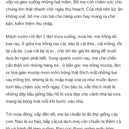
xốp và gieo xuống những hạt mầm. Bố mẹ còn chăm sóc cho
chúng lớn thật nhanh chờ ngày thu hoạch. Của nhà nên lúc ăn
không xuể, bố mẹ còn hái cho hàng xóm hay mang ra chợ
bán, kiếm thêm thu nhập.
Mảnh vườn chỉ đợi 1 đợt mưa xuống, mùa hè, mẹ trồng đủ
loại rau. ở giữa mẹ trồng rau cải, nào là cải thìa , cải mồng, rồi
lại cải bẹ. Loại cải bẹ lá to , chờ tới lúc già thì dùng để muối
dưa ăn ngon phải biết. Xung quanh vườn rau, mẹ che chắn
cẩn thận với những hàng tre , ở bốn góc mẹ trồng mướp, đợi
ra hoa giàn mướp mơn mởn trông thật thích mắt.những bụi
rau mồng tơi, những lá to, mập mạp xòe ra như muốn được
tưới tiêu chăm sóc mỗi ngày. Còn bầu bí, vẫn thích nhất là
những dây bầu giống bầu hồ lô vừa đẹp cho cảnh nhà lại vừa
mang lại bóng mát mỗi khi bước vào nhà.
Tới mùa đông, sắp đến tết, mẹ lại chuẩn bị đủ thứ giống cây
con. Nào là su hào, bắp cải,xà lách.mej còn chuẩn bị thêm cả
tỏi và hành để gieo xuống. Rau cúc được ngâm mấy hôm