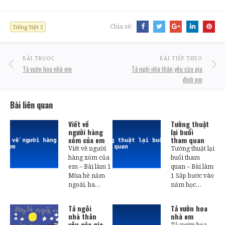
Chia sẻ:
Tiếng Việt 5
BÀI TRƯỚC
BÀI TIẾP THEO
Tả vườn hoa nhà em
Tả ngôi nhà thân yêu của gia
đình em
Bài liên quan
Viết về
Tường thuật
người hàng
lại buổi
xóm của em
tham quan
Viết về người
Tường thuật lại
hàng xóm của
buổi tham
em – Bài làm 1
quan – Bài làm
Mùa hè năm
1 Sắp bước vào
ngoái, ba…
năm học…
Tả ngôi
Tả vườn hoa
nhà thân
nhà em
yêu của gia
Tả vườn hoa