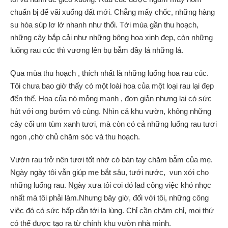
chuẩn bị để vãi xuống đất mới. Chẳng mấy chốc, những hàng
su hòa súp lơ lớ nhanh như thổi. Tới mùa gần thu hoạch,
những cây bắp cải như những bông hoa xinh đẹp, còn những
luống rau cúc thì vương lên bụ bẫm đầy lá những lá.
Qua mùa thu hoạch , thích nhất là những luống hoa rau cúc.
Tôi chưa bao giờ thấy có một loài hoa của một loại rau lại đẹp
đến thế. Hoa của nó mỏng manh , đơn giản nhưng lại có sức
hút với ong bướm vô cùng. Nhìn cả khu vườn, không những
cây cối um tùm xanh tươi, mà còn có cả những luống rau tươi
ngon ,chờ chủ chăm sóc và thu hoạch.
Vườn rau trở nên tươi tốt nhờ có bàn tay chăm bẵm của mẹ.
Ngày ngày tôi vẫn giúp mẹ bắt sâu, tưới nước, vun xới cho
những luống rau. Ngày xưa tôi coi đó lad công việc khó nhọc
nhất mà tôi phải làm.Nhưng bây giờ, đối với tôi, những công
việc đó có sức hấp dẫn tới lạ lùng. Chỉ cần chăm chỉ, mọi thứ
có thể được tạo ra từ chính khu vườn nhà mình.