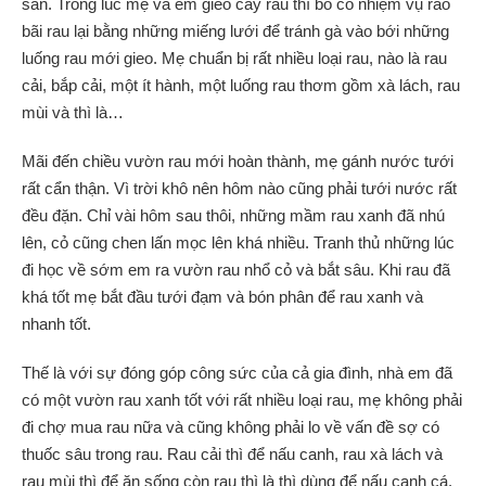
sẵn. Trong lúc mẹ và em gieo cấy rau thì bố có nhiệm vụ rào
bãi rau lại bằng những miếng lưới để tránh gà vào bới những
luống rau mới gieo. Mẹ chuẩn bị rất nhiều loại rau, nào là rau
cải, bắp cải, một ít hành, một luống rau thơm gồm xà lách, rau
mùi và thì là…
Mãi đến chiều vườn rau mới hoàn thành, mẹ gánh nước tưới
rất cẩn thận. Vì trời khô nên hôm nào cũng phải tưới nước rất
đều đặn. Chỉ vài hôm sau thôi, những mầm rau xanh đã nhú
lên, cỏ cũng chen lấn mọc lên khá nhiều. Tranh thủ những lúc
đi học về sớm em ra vườn rau nhổ cỏ và bắt sâu. Khi rau đã
khá tốt mẹ bắt đầu tưới đạm và bón phân để rau xanh và
nhanh tốt.
Thế là với sự đóng góp công sức của cả gia đình, nhà em đã
có một vườn rau xanh tốt với rất nhiều loại rau, mẹ không phải
đi chợ mua rau nữa và cũng không phải lo về vấn đề sợ có
thuốc sâu trong rau. Rau cải thì để nấu canh, rau xà lách và
rau mùi thì để ăn sống còn rau thì là thì dùng để nấu canh cá.