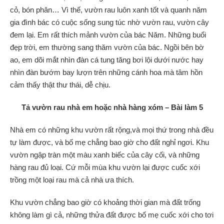
cỏ, bón phân… Vì thế, vườn rau luôn xanh tốt và quanh năm
gia đình bác có cuộc sống sung túc nhờ vườn rau, vườn cây
đem lại. Em rất thích mảnh vườn của bác Năm. Những buổi
đẹp trời, em thường sang thăm vườn của bác. Ngồi bên bờ
ao, em dõi mắt nhìn đàn cá tung tăng bơi lội dưới nước hay
nhìn đàn bướm bay lượn trên những cánh hoa mà tâm hồn
cảm thấy thật thư thái, dễ chịu.
Tả vườn rau nhà em hoặc nhà hàng xóm
– Bài làm 5
Nhà em có những khu vườn rất rộng,và mọi thứ trong nhà đều
tự làm được, và bố mẹ chẳng bao giờ cho đất nghỉ ngơi. Khu
vườn ngập tràn một màu xanh biếc của cây cối, và những
hàng rau đủ loại. Cứ mỗi mùa khu vườn lại được cuốc xới
trồng một loại rau mà cả nhà ưa thích.
Khu vườn chẳng bao giờ có khoảng thời gian mà đất trống
không làm gì cả, những thửa đất được bố mẹ cuốc xới cho tơi