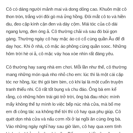
Cô có dáng người mảnh mai và dong dỏng cao. Khuôn mặt cô
thon tròn, trắng với đôi gò má ửng hồng. Đôi mắt cô to và hiền
dịu, đeo cặp kính cận đen và dày cộm. Mái tóc của cô dài
ngang lưng, đen óng ả. Cô thường chải và sau đó búi gọn
gàng. Thường ngày cô hay mặc áo có cổ cùng quần Âu để đi
dạy học. Khi ở nhà, cô mặc áo phông cùng quần sooc. Những
hôm trời hè oi ả, cô mặc váy hoa xòe nhìn rất đáng yêu.
Cô thường hay sang nhà em chơi. Mỗi lần như thế, cô thường
mang những món quà nho nhỏ cho em: lúc thì là một cái cặp
tóc nơ hồng, lúc thì gói bim bim, có khi lại là một cuốn truyện
tranh thiếu nhi. Cô rất tốt bụng và chu đáo. Ông bà em kể
rằng, có những hôm trái gió trở trời, ông bà đau nhức mình
mẩy không thể tự mình lo việc bếp núc nhà cửa, mà bố mẹ
em đi công tác xa không thể tới thì cô hay qua phụ giúp. Cô
quét dọn nhà cửa và nấu cơm rồi ở lại ngồi ăn cùng ông bà.
Vào những ngày nghỉ hay sau giờ làm, cô hay qua xem tình