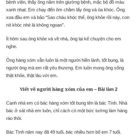
bệnh viên, thấy ông nằm trên giường bệnh, mặc bộ đồ màu
xanh nhạt. Em chạy đến ôm chầm lấy ông và òa khóc. Ông
xoa đầu em và bảo “Sao cháu khóc thế, ông khỏe rồi này, con
nít khóc nhè là không ngoan”.
Ít hôm sau ông khỏe và về nhà, ông lại kể chuyện cho em
nghe.
Ông hàng xóm vẫn luôn là một người hiền lành, tốt bụng, là
người ông mà em rất yêu thương. Em luôn mong ông sống
thật khỏe, thật lâu với em.
Viết về người hàng xóm của em
– Bài làm 2
Cạnh nhà em có bác hàng xóm tốt bụng tên là bác Tình. Nhà
bác ở sát nhà em luôn, chỉ cách có một bức tường làm hàng
rào thôi.
Bác Tình năm nay đã 49 tuổi, bác nhiều hơn bố em 7 tuổi.