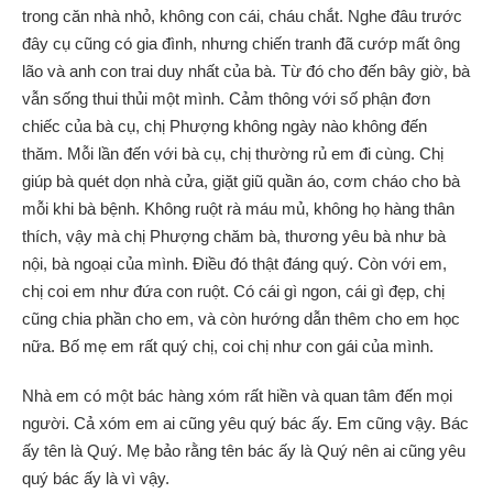
trong căn nhà nhỏ, không con cái, cháu chắt. Nghe đâu trước
đây cụ cũng có gia đình, nhưng chiến tranh đã cướp mất ông
lão và anh con trai duy nhất của bà. Từ đó cho đến bây giờ, bà
vẫn sống thui thủi một mình. Cảm thông với số phận đơn
chiếc của bà cụ, chị Phượng không ngày nào không đến
thăm. Mỗi lần đến với bà cụ, chị thường rủ em đi cùng. Chị
giúp bà quét dọn nhà cửa, giặt giũ quần áo, cơm cháo cho bà
mỗi khi bà bệnh. Không ruột rà máu mủ, không họ hàng thân
thích, vậy mà chị Phượng chăm bà, thương yêu bà như bà
nội, bà ngoại của mình. Điều đó thật đáng quý. Còn với em,
chị coi em như đứa con ruột. Có cái gì ngon, cái gì đẹp, chị
cũng chia phần cho em, và còn hướng dẫn thêm cho em học
nữa. Bố mẹ em rất quý chị, coi chị như con gái của mình.
Nhà em có một bác hàng xóm rất hiền và quan tâm đến mọi
người. Cả xóm em ai cũng yêu quý bác ấy. Em cũng vậy. Bác
ấy tên là Quý. Mẹ bảo rằng tên bác ấy là Quý nên ai cũng yêu
quý bác ấy là vì vậy.