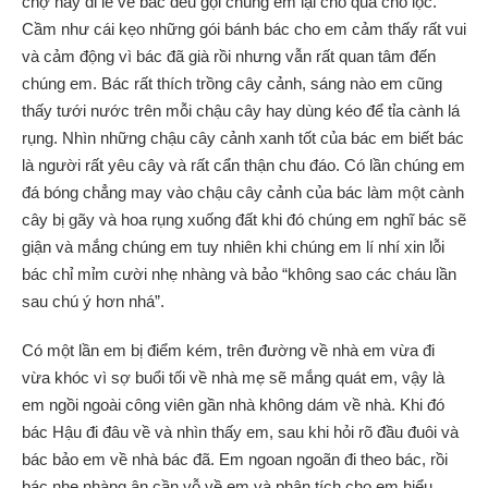
chợ hay đi lễ về bác đều gọi chúng em lại cho quà cho lộc.
Cầm như cái kẹo những gói bánh bác cho em cảm thấy rất vui
và cảm động vì bác đã già rồi nhưng vẫn rất quan tâm đến
chúng em. Bác rất thích trồng cây cảnh, sáng nào em cũng
thấy tưới nước trên mỗi chậu cây hay dùng kéo để tỉa cành lá
rụng. Nhìn những chậu cây cảnh xanh tốt của bác em biết bác
là người rất yêu cây và rất cẩn thận chu đáo. Có lần chúng em
đá bóng chẳng may vào chậu cây cảnh của bác làm một cành
cây bị gãy và hoa rụng xuống đất khi đó chúng em nghĩ bác sẽ
giận và mắng chúng em tuy nhiên khi chúng em lí nhí xin lỗi
bác chỉ mỉm cười nhẹ nhàng và bảo “không sao các cháu lần
sau chú ý hơn nhá”.
Có một lần em bị điểm kém, trên đường về nhà em vừa đi
vừa khóc vì sợ buổi tối về nhà mẹ sẽ mắng quát em, vậy là
em ngồi ngoài công viên gần nhà không dám về nhà. Khi đó
bác Hậu đi đâu về và nhìn thấy em, sau khi hỏi rõ đầu đuôi và
bác bảo em về nhà bác đã. Em ngoan ngoãn đi theo bác, rồi
bác nhẹ nhàng ân cần vỗ về em và phân tích cho em hiểu