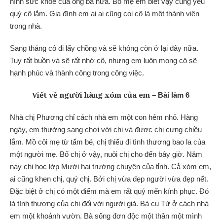
hình sức khỏe của ông bà nữa. Bố mẹ em biết vậy cũng yêu
quý cô lắm. Gia đình em ai ai cũng coi cô là một thành viên
trong nhà.
Sang tháng cô đi lấy chồng và sẽ không còn ở lại đây nữa.
Tuy rất buồn và sẽ rất nhớ cô, nhưng em luôn mong cô sẽ
hạnh phúc và thành công trong công việc.
Viết về người hàng xóm của em
– Bài làm 6
Nhà chị Phương chỉ cách nhà em một con hẻm nhỏ. Hàng
ngày, em thường sang chơi với chị và được chị cưng chiều
lắm. Mồ côi mẹ từ tấm bé, chị thiếu đi tình thương bao la của
một người mẹ. Bố chị ở vậy, nuôi chị cho đến bây giờ. Năm
nay chị học lớp Mười hai trường chuyên của tỉnh. Cả xóm em,
ai cũng khen chị, quý chị. Bởi chị vừa đẹp người vừa đẹp nết.
Đặc biệt ở chị có một điểm mà em rất quý mến kính phục. Đó
là tình thương của chị đối với người già. Bà cụ Tứ ở cách nhà
em một khoảnh vườn. Bà sống đơn độc một thân một mình