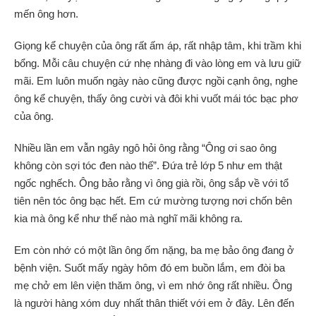
mến ông hơn.
Giọng kể chuyện của ông rất ấm áp, rất nhập tâm, khi trầm khi
bổng. Mỗi câu chuyện cứ nhẹ nhàng đi vào lòng em và lưu giữ
mãi. Em luôn muốn ngày nào cũng được ngồi cạnh ông, nghe
ông kể chuyện, thấy ông cười và đôi khi vuốt mái tóc bạc phơ
của ông.
Nhiều lần em vẫn ngây ngô hỏi ông rằng “Ông ơi sao ông
không còn sợi tóc đen nào thế”. Đứa trẻ lớp 5 như em thật
ngốc nghếch. Ông bảo rằng vì ông già rồi, ông sắp về với tổ
tiên nên tóc ông bạc hết. Em cứ mường tượng nơi chốn bên
kia mà ông kể như thế nào mà nghĩ mãi không ra.
Em còn nhớ có một lần ông ốm nặng, ba mẹ bảo ông đang ở
bệnh viện. Suốt mấy ngày hôm đó em buồn lắm, em đòi ba
mẹ chở em lên viện thăm ông, vì em nhớ ông rất nhiều. Ông
là người hàng xóm duy nhất thân thiết với em ở đây. Lên đến