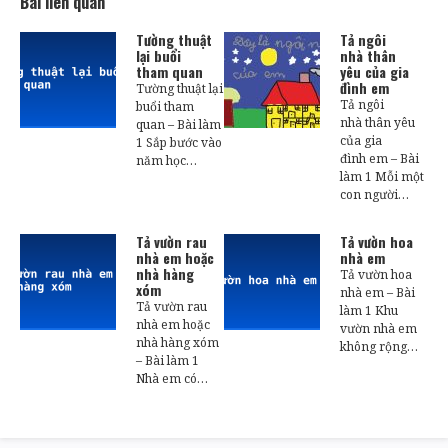
Bài liên quan
Tường thuật
Tả ngôi
lại buổi
nhà thân
tham quan
yêu của gia
đình em
Tường thuật lại
Tả ngôi
buổi tham
nhà thân yêu
quan – Bài làm
của gia
1 Sắp bước vào
đình em – Bài
năm học…
làm 1 Mỗi một
con người…
Tả vườn rau
Tả vườn hoa
nhà em hoặc
nhà em
nhà hàng
Tả vườn hoa
xóm
nhà em – Bài
Tả vườn rau
làm 1 Khu
nhà em hoặc
vườn nhà em
nhà hàng xóm
không rộng…
– Bài làm 1
Nhà em có…