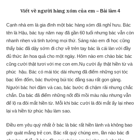
Viết về người hàng xóm của em
– Bài làm 4
Cạnh nhà em là gia đình một bác hàng xóm đã nghỉ hưu. Bác
tên là Hậu, bác tuy năm nay đã gần 60 tuổi nhưng bác vẫn còn
nhanh nhẹn và tinh tường mọi thứ. Sáng nào em đi học cũng
thấy bác đã dậy sớm đi chợ về trên tay bác là cái làn với đầy
đủ thức ăn hoa quả cho một ngày. Hôm nào em chào bác bác
cũng cười thật tươi với mẹ con em.Nụ cười ấy thật hiền từ và
phúc hậu. Bác có mái tóc dài nhưng đã điểm những sợi tóc
bạc lốm đốm, bác thường búi tóc đằng sau rất gọn gàng.
Người bác hơi đậm và cao, bác bước đi chậm rãi nhưng chắc
chắn. Da bác đã điểm những nốt đồi mồi màu nâu nhưng vẫn
để lộ ra đôi mắt hiền từ. Mỗi khi bác cười là đôi mắt ấy lại nheo
lại và hiền từ phúc hậu làm sao.
Điều em yêu quý nhất ở bác là bác rất hiền lành và không bao
giờ quát mắng trẻ con. Bác rất quý chúng em, lần nào bác đi