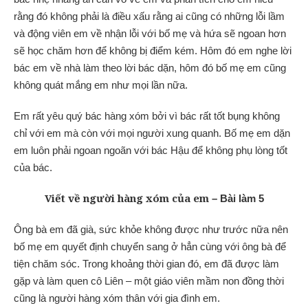
rằng đó không phải là điều xấu rằng ai cũng có những lỗi lầm
và động viên em về nhận lỗi với bố mẹ và hứa sẽ ngoan hơn
sẽ học chăm hơn để không bị điểm kém. Hôm đó em nghe lời
bác em về nhà làm theo lời bác dặn, hôm đó bố mẹ em cũng
không quát mắng em như mọi lần nữa.
Em rất yêu quý bác hàng xóm bởi vì bác rất tốt bụng không
chỉ với em mà còn với mọi người xung quanh. Bố mẹ em dặn
em luôn phải ngoan ngoãn với bác Hậu để không phụ lòng tốt
của bác.
Viết về người hàng xóm của em
– Bài làm 5
Ông bà em đã già, sức khỏe không được như trước nữa nên
bố mẹ em quyết định chuyển sang ở hẳn cùng với ông bà để
tiện chăm sóc. Trong khoảng thời gian đó, em đã được làm
gặp và làm quen cô Liên – một giáo viên mầm non đồng thời
cũng là người hàng xóm thân với gia đình em.