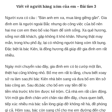
Viết về người hàng xóm của em
– Bài làm 3
Người xưa có câu : “Bán anh em xa, mua láng giềng gần”. Gia
đình em là người ngoài Bắc nhưng do công việc của bố nên
hai mẹ con em theo bố vào Nam để sinh sống. Xa quê hương,
sống nơi đất khách, gặp không ít khó khăn. Nhưng thật may
mắn, trong khu phố ấy, lại có những người hàng xóm tốt bụng.
Đặc biệt là bác Kiên, là đồng hương đã giúp đỡ gia đình em rất
nhiều.
Ngày mới chuyển vào đây, gia đình em có bị cướp một lần,
thiệt hại cũng không nhỏ. Bố mẹ em rất lo lắng, chưa biết xoay
sở ra làm sao,thì bác Kiên nhà bên sang và đưa bố em lên sở
báo công an. Sau đó,bác cho bố em vay tiền để lo
tiền nhà trước khi tìm được kẻ trộm. Cả nhà em rất cảm động.
Với một gia đình chân ướt chân ráo đến đây, chưa quen biết,
tiếp xúc nhiều mà bác sẵn lòng giúp đỡ không nề hà, đề phòng
gì cả. Hôm sau, bác còn sang chỉ cho mẹ em đường đến chợ