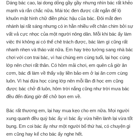
Dáng bác cao, lại dong dỏng gầy gầy nhưng nhìn bác rất khẻo
mạnh và rắn chắc nữa. Mái tóc đen được cắt ngắn để lộ
khuôn mặt hình chữ điền phúc hậu của bác. Đôi mắt đen
nhánh lại rất sáng nhưng có in hằn nhiều vết chân chim bởi sự
vất vả cực nhọc của một người nông dân. Mỗi khi bác ấy làm
việc thì không ai có thể chê trách được, bác làm gì cũng rất
nhanh nhẹn và tháo vát nữa. Em hay trèo tường sang nhà bác
chơi với con trai bác, vì hai chúng em cùng tuổi, lại học cùng
lớp nên chơi rất thân. Có hôm mải chơi, em quên cả giờ ăn
cơm, bác đi làm về thấy vậy liền bảo em ở lại ăn cơm cùng
luôn. Vì hai đứa học cùng lớp nên mỗi lần đi học em cũng
được bác chở đi luôn, hôm trời nắng cũng như trời mưa bác
đều đến đúng giờ để chở bọn em về.
Bác rất thương em, lại hay mua kẹo cho em nữa. Mọi người
xung quanh đều quý bác ấy vì bác ấy vừa hiền lành lại vừa tốt
bụng. Em coi bác ấy như một người bố thứ hai, có chuyện gì
em cũng hay kể cho bác ấy nghe hết.