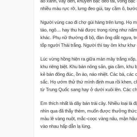
áo xanh, váy đen, khuyên bạc đeo tai, vòng bạc 
nhiều màu rực rỡ, lưng đeo gùi, tay cầm ô, bước 
Người vùng cao đi chợ gùi hàng trên lưng. Họ 
táo, ngô… hay thu hái được trong rừng như nấm
khác. Phụ nữ thường đi bộ, đàn ông dắt ngựa, 
tốp người Thái trắng. Người thì tay ôm khư khư 
Lúc vừng hồng hiện ra giữa màn mây trắng xốp,
khu riêng biệt. Khu bán nông sản, gia cầm, khu
kẻ bán đông đúc, ồn ào, náo nhiệt. Các bà, các
sắc. Họ ướm thử thứ mình định mua rồi khen, ch
từ Trung Quốc sang hay ở dưới xuôi lên. Các ch
Em thích nhất là dãy bán trái cây. Nhiều loại l
nhìn qua đã thấy thèm, muốn được thưởng thức 
màu lê vàng nuột, mắc-coọc vàng nâu, mận hậu t
vào nhau hấp dẫn lạ lùng.