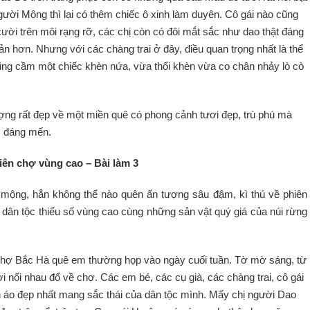
gười Mông thì lại có thêm chiếc ô xinh làm duyên. Cô gái nào cũng
cười trên môi rạng rỡ, các chị còn có đôi mắt sắc như dao thật đáng
ản hơn. Nhưng với các chàng trai ở đây, điều quan trọng nhất là thể
cũng cầm một chiếc khèn nứa, vừa thổi khèn vừa co chân nhảy lò cò
ợng rất đẹp về một miền quê có phong cảnh tươi đẹp, trù phú mà
u, đáng mến.
iên chợ vùng cao – Bài làm 3
ơ mộng, hẳn không thể nào quên ấn tượng sâu đậm, kì thú về phiên
 dân tộc thiểu số vùng cao cùng những sản vật quý giá của núi rừng
hợ Bắc Hà quê em thường họp vào ngày cuối tuần. Tờ mờ sáng, từ
i nối nhau đổ về chợ. Các em bé, các cụ già, các chàng trai, cô gái
o đẹp nhất mang sắc thái của dân tộc mình. Mấy chị người Dao