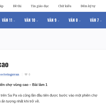
đáp
Đề thi
Tin giáo dục
Chữ kiểu
Đếm ký tự
VĂN 11
VĂN 10
VĂN 9
VĂN 8
VĂN 7
cao
hoctotnguvan
0
iên chợ vùng cao – Bài làm 1
 trên Sa Pa và cũng lần đầu tiên được bước vào một phiên chợ
 ấn tượng nhất khi trở về.