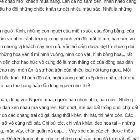
 vẻ chào mời khách mua hàng. Làn da họ sạm đen, nhăn nheo càng
đầu họ đội những chiếc khăn tự dệt nhiều màu sắc. Nhất là những
h người Kinh, những con nguời của miền xuôi, của đồng bằng, của
o ấm và nhìn cảnh tượng xung quanh với đôi mắt tò mò, háo hức vô
n những vị khách này hơn cả. Vải thổ cẩm được dệt từ những đôi
hững hoa văn tỉ mỉ hình vuông, hình con vật, hình bông hoa,., rất
ch đến chợ háo hức vô cùng đó là món thắng cố của đồng bào dân
ao này, món ăn là sự hòa trộn của nhiêu loại nội tạng ngựa. Mỗi
t bốc khói. Khách đến ăn, ngồi xuống chiếu xếp tròn chân, chờ chủ
ó bao thứ hàng hấp dẫn lòng người như thế!
 nập, đông vui. Người mua, người bán nhộn nhịp, náo nức. Những
cứ đan xen nhau mà vang lên. Bất chợt, mé bãi đất trống cuối chợ cất
a ở đó các chàng trai cô gái đang thổi khèn, thi hát, thi ném còn. Các
ỡ vô cùng nổi bật. Chị búi tóc, chị vấn khăn, đeo hoa tai – những
iềng, mặc váy, chân quấn xà cạp,… Váy xòe của các chị được thêu
o Đỏ trên trang phục còn có những quả cầu màu đỏ tươi rất nổi bật