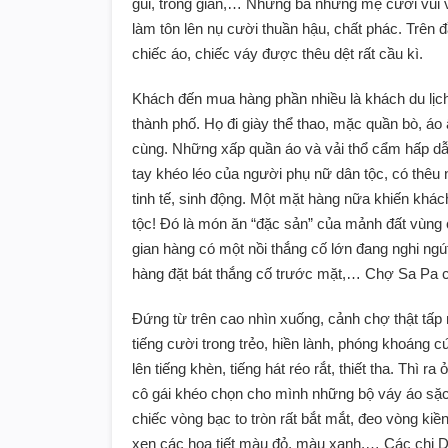
gùi, trong giần,… Những bà những mẹ cười vui
làm tôn lên nụ cười thuần hậu, chất phác. Trên 
chiếc áo, chiếc váy được thêu dệt rất cầu kì.
Khách đến mua hàng phần nhiều là khách du lịc
thành phố. Họ đi giày thể thao, mặc quần bò, á
cùng. Những xấp quần áo và vải thổ cẩm hấp dẫ
tay khéo léo của người phụ nữ dân tộc, có thêu n
tinh tế, sinh động. Một mặt hàng nữa khiến khá
tộc! Đó là món ăn “đặc sản” của mảnh đất vùng c
gian hàng có một nồi thắng cố lớn đang nghi ngú
hàng đặt bát thắng cố trước mặt,… Chợ Sa Pa c
Đứng từ trên cao nhìn xuống, cảnh chợ thật tấp
tiếng cười trong trẻo, hiền lành, phóng khoáng 
lên tiếng khèn, tiếng hát réo rắt, thiết tha. Thì r
cô gái khéo chọn cho mình những bộ váy áo sặc s
chiếc vòng bạc to tròn rất bắt mắt, đeo vòng k
xen các họa tiết màu đỏ, màu xanh,… Các chị Da