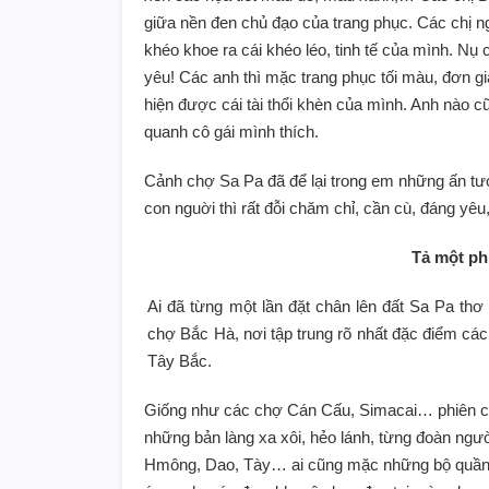
giữa nền đen chủ đạo của trang phục. Các chị n
khéo khoe ra cái khéo léo, tinh tế của mình. Nụ 
yêu! Các anh thì mặc trang phục tối màu, đơn gi
hiện được cái tài thổi khèn của mình. Anh nào 
quanh cô gái mình thích.
Cảnh chợ Sa Pa đã để lại trong em những ấn tư
con nguời thì rất đỗi chăm chỉ, cần cù, đáng yê
Tả một ph
Ai đã từng một lần đặt chân lên đất Sa Pa th
chợ Bắc Hà, nơi tập trung rõ nhất đặc điểm các
Tây Bắc.
Giống như các chợ Cán Cấu, Simacai… phiên c
những bản làng xa xôi, hẻo lánh, từng đoàn ngườ
Hmông, Dao, Tày… ai cũng mặc những bộ quần á