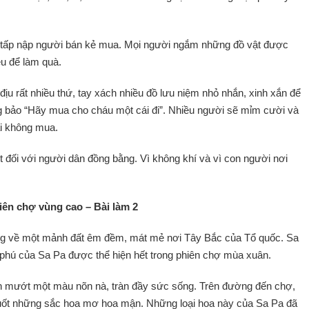
 tấp nập người bán kẻ mua. Mọi người ngắm những đồ vật được
ều để làm quà.
ịu rất nhiều thứ, tay xách nhiều đồ lưu niệm nhỏ nhắn, xinh xắn để
 bảo “Hãy mua cho cháu một cái đi”. Nhiều người sẽ mỉm cười và
ại không mua.
t đối với người dân đồng bằng. Vì không khí và vì con người nơi
iên chợ vùng cao – Bài làm 2
ng về một mảnh đất êm đềm, mát mẻ nơi Tây Bắc của Tổ quốc. Sa
 phú của Sa Pa được thể hiện hết trong phiên chợ mùa xuân.
h mướt một màu nõn nà, tràn đầy sức sống. Trên đường đến chợ,
muốt những sắc hoa mơ hoa mận. Những loại hoa này của Sa Pa đã