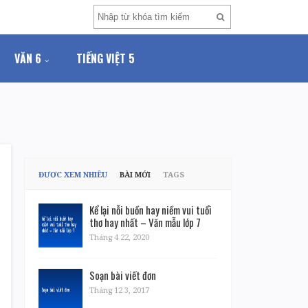
VĂN 6
TIẾNG VIỆT 5
ĐƯỢC XEM NHIỀU
BÀI MỚI
TAGS
Kể lại nỗi buồn hay niềm vui tuổi
thơ hay nhất – Văn mẫu lớp 7
Tháng 4 22, 2020
Soạn bài viết đơn
Tháng 12 3, 2017