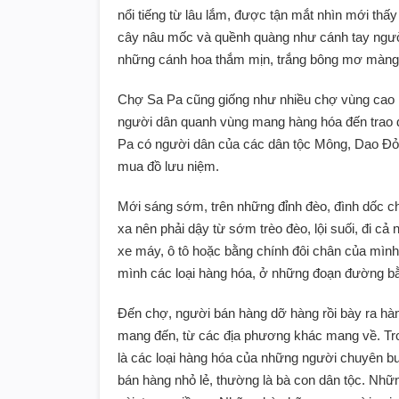
nổi tiếng từ lâu lắm, được tận mắt nhìn mới thấ
cây nâu mốc và quềnh quàng như cánh tay người g
những cánh hoa thắm mịn, trắng bông mơ màng
Chợ Sa Pa cũng giống như nhiều chợ vùng cao kh
người dân quanh vùng mang hàng hóa đến trao đ
Pa có người dân của các dân tộc Mông, Dao Đỏ,
mua đồ lưu niệm.
Mới sáng sớm, trên những đỉnh đèo, đình dốc c
xa nên phải dậy từ sớm trèo đèo, lội suối, đi 
xe máy, ô tô hoặc bằng chính đôi chân của mình
mình các loại hàng hóa, ở những đoạn đường b
Đến chợ, người bán hàng dỡ hàng rồi bày ra hàn
mang đến, từ các địa phương khác mang về. Tr
là các loại hàng hóa của những người chuyên b
bán hàng nhỏ lẻ, thường là bà con dân tộc. Nh