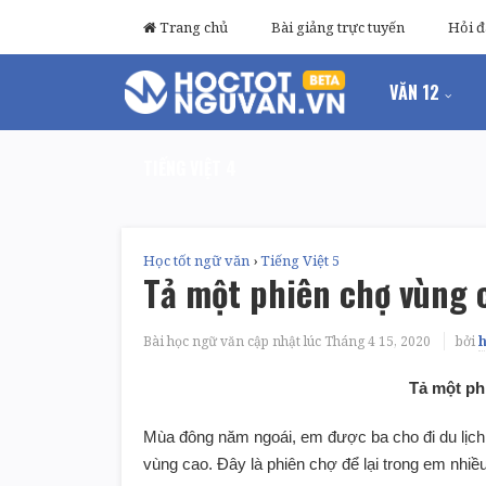
Trang chủ
Bài giảng trực tuyến
Hỏi 
VĂN 12
TIẾNG VIỆT 4
Học tốt ngữ văn
›
Tiếng Việt 5
Tả một phiên chợ vùng 
Bài học ngữ văn cập nhật lúc
Tháng 4 15, 2020
bởi
Tả một ph
Mùa đông năm ngoái, em được ba cho đi du lịch
vùng cao. Đây là phiên chợ để lại trong em nhiều