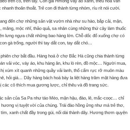
đeo trên cổ, trên tay. Con gái Hmông váy áo xanh, thêu hoa văn
nhanh thoăn thoắt. Trẻ con đi thành từng nhóm, ríu rít nói cười.
mang đến chợ những sản vật vườn nhà như su hào, bắp cải, mận,
, măng, mộc nhĩ, thảo quả, sa nhân cùng những thứ cây làm thuốc
trên lưng ngựa chất những bao hàng lớn. Chỗ dốc đổ xuống chợ có
con gà trống, người thì tay dắt con, tay dắt chó…
 phiên chợ bắt đầu. Hàng hoá ở chợ Bắc Hà cũng chia thành từng
 bán vải vóc, váy áo, khu hàng ăn, khu lò rèn, đồ mộc… Người mua,
 chị xúm xít quanh những quầy vải lanh, thổ cẩm rực rỡ muôn màu
ê, hỏi giá… Dãy hàng bách hoá bày la liệt hàng trăm mặt hàng đưa
ị các cô thích mua gương lược, chỉ thêu và đồ trang sức.
à đặc sản của Sa Pa như táo Mèo, mận hậu, đào, lê, mắc-coọc… chỉ
hương vị tuyệt vời của chúng. Trái đào hồng ửng như má trẻ thơ,
ím, xanh chất đầy trong gùi, nối dài thành dãy. Hương thơm quyện