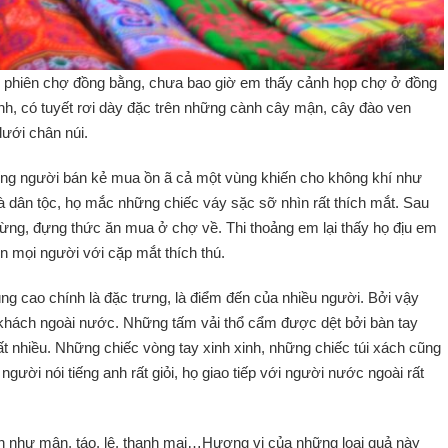
 phiên chợ đồng bằng, chưa bao giờ em thấy cảnh họp chợ ở đồng
nh, có tuyết rơi dày đặc trên những cành cây mận, cây đào ven
dưới chân núi.
ếng người bán kẻ mua ồn ã cả một vùng khiến cho không khí như
à dân tộc, họ mắc những chiếc váy sặc sỡ nhìn rất thích mắt. Sau
i rừng, đựng thức ăn mua ở chợ về. Thi thoảng em lại thấy họ địu em
ìn mọi người với cặp mắt thích thú.
ng cao chính là đặc trưng, là điểm đến của nhiều người. Bởi vậy
khách ngoài nước. Những tấm vải thổ cẩm được dệt bởi bàn tay
t nhiều. Những chiếc vòng tay xinh xinh, những chiếc túi xách cũng
gười nói tiếng anh rất giỏi, họ giao tiếp với người nước ngoài rất
án như mận, táo, lê, thanh mai…Hương vị của những loại quả này