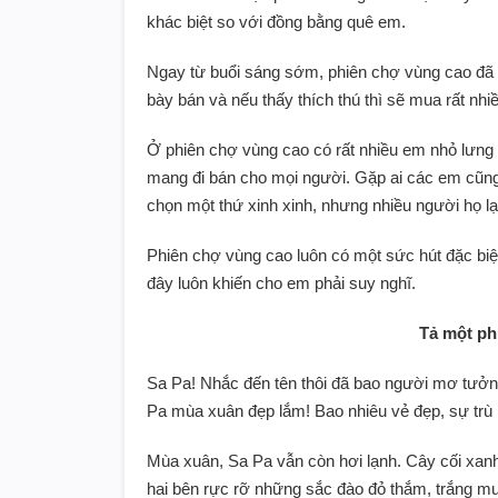
khác biệt so với đồng bằng quê em.
Ngay từ buổi sáng sớm, phiên chợ vùng cao đã
bày bán và nếu thấy thích thú thì sẽ mua rất nhi
Ở phiên chợ vùng cao có rất nhiều em nhỏ lưng đ
mang đi bán cho mọi người. Gặp ai các em cũng
chọn một thứ xinh xinh, nhưng nhiều người họ l
Phiên chợ vùng cao luôn có một sức hút đặc biệ
đây luôn khiến cho em phải suy nghĩ.
Tả một ph
Sa Pa! Nhắc đến tên thôi đã bao người mơ tưở
Pa mùa xuân đẹp lắm! Bao nhiêu vẻ đẹp, sự trù
Mùa xuân, Sa Pa vẫn còn hơi lạnh. Cây cối xan
hai bên rực rỡ những sắc đào đỏ thắm, trắng 