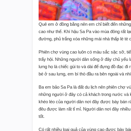
Quê em ở đồng bằng nên em chỉ biết đến những
cao như thế. Khí hậu Sa Pa vào mùa đông rất lạ
đường, phủ trắng xóa những mái nhà thấp lè tè 
Phiên chợ vùng cao luôn có màu sắc sặc sỡ, ti
trẩy hội. Những người dân sống ở đây chủ yếu l
lưng họ là chiếc gùi to và dài để đựng đồ đạc đ
bé ở sau lưng, em bí thò đầu ra bên ngoài và nh
Ba em bảo Sa Pa là đất du lịch nên phiên chợ vù
những người ở đây có cả khách trong nước và 
khéo léo của người dân nơi đây được bày bán rấ
đêu được làm rất tỉ mỉ. Người dân nơi đây nhiều n
tốt.
Có rất nhiều loại quả của vùng cao được bày b