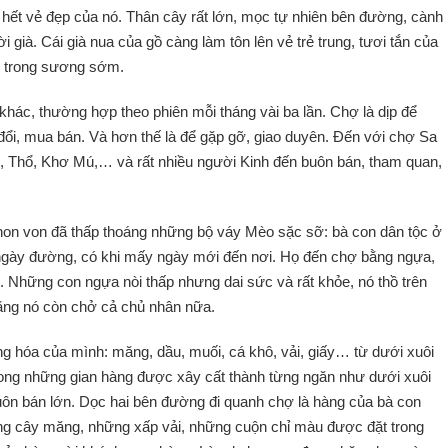
y hết vẻ đẹp của nó. Thân cây rất lớn, mọc tự nhiên bên đường, cành
ià. Cái già nua của gồ càng làm tôn lên vẻ trẻ trung, tươi tắn của
 trong sương sớm.
ác, thường hợp theo phiên mỗi tháng vài ba lần. Chợ là dịp để
ổi, mua bán. Và hơn thế là để gặp gỡ, giao duyên. Đến với chợ Sa
 Thổ, Khơ Mú,… và rất nhiều người Kinh đến buôn bán, tham quan,
hon von đã thấp thoáng những bộ váy Mèo sặc sỡ: bà con dân tộc ở
cả ngày đường, có khi mấy ngày mới đến nơi. Họ đến chợ bằng ngựa,
. Những con ngựa nòi thấp nhưng dai sức và rất khỏe, nó thồ trên
ằng nó còn chở cả chủ nhân nữa.
g hóa của mình: măng, dầu, muối, cá khô, vải, giấy… từ dưới xuôi
ong những gian hàng được xây cất thành từng ngăn như dưới xuôi
uôn bán lớn. Dọc hai bên đường đi quanh chợ là hàng của bà con
ững cây măng, những xấp vải, những cuộn chỉ màu được đặt trong